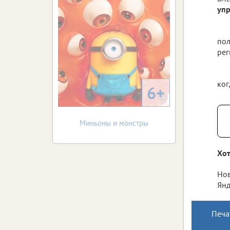
упр
пол
рег
ког
6+
Миньоны и монстры
Хот
Нов
Янд
Печа