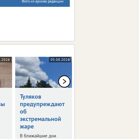
Фото из архива редакции
8.2026
05.08.2026
05.08.2026
Туляков
В Туле обсудили
вы
предупреждают
развитие
об
опорных
экстремальной
городов
жаре
В регионе таких
населенных пунктов 8.
В ближайшие дни