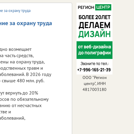
е за охрану труда
ие за охрану труда
дно возмещает
 часть средств,
ены на охрану труда,
одственных травм и
болеваний. В 2026 году
ООО "Регион
 свыше 480 млн. руб.
центр", ИНН
4817003180
ут вернуть до 20%
осов по обязательному
анию от несчастных
тве и
аболеваний,