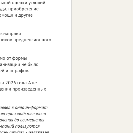
ьной оценки условий
уда, приобретение
омощи и другие
ь направит
тников предпенсионного
имо от формы
рганизации не было
ей и штрафов.
а 2026 года. А не
ещении произведенных
ревел в онлайн-формат
нию производственного
явления до возмещения
омпаний пользуются
рану труда»
, -
рассказал