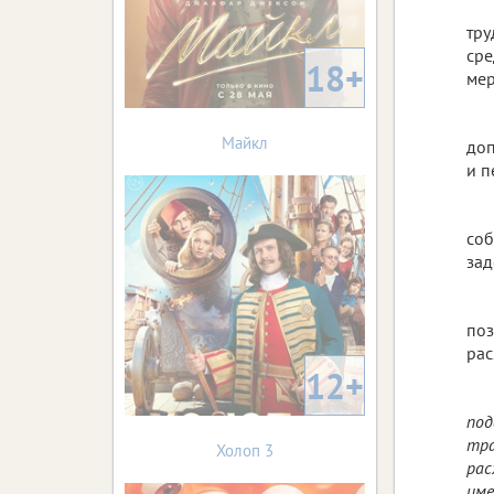
тру
сре
18+
мер
Майкл
доп
и п
соб
зад
поз
рас
12+
под
тра
Холоп 3
рас
име