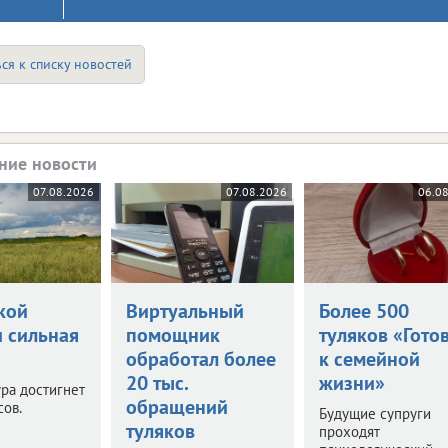
ся к списку новостей
ние новости
07.08.2026
07.08.2026
06.0
кой
Виртуальный
Более 500
и сильная
помощник
туляков «Гото
обработал более
к семейной
20 тыс.
жизни»
ра достигнет
обращений
сов.
Будущие супруги
туляков
проходят