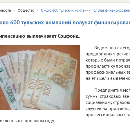
овости
Общество
Около 600 тульских компаний получат финансировани
оло 600 тульских компаний получат финансирован
мпенсацию выплачивает Соцфонд.
Ведомство ежего
предприятиям региона
которые были потрач
профилактику произв
профессиональных за
на эти цели выделено
Предприятия мог
суммы страховых взн
социальному страхов
случаев на производс
профессиональных з
исленных в прошлом году.