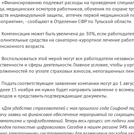
«Финансированию подлежат расходы на проведение специал
да, медицинских осмотров работников, обучения по охране тр
дств индивидуальной защиты, аптечек первой медицинской п
оприятия», - сообщают в Отделении СФР по Тульской области.
Компенсация может быть увеличена до 30%, если работодател
олнительные средства на санаторно-курортное лечение рабо
енсионного возраста.
Воспользоваться этой мерой могут все работодатели независ
ственности и сферы деятельности. Главное условие, чтобы у о
олженностей по уплате страховых взносов, непогашенных пен
Подать соответствующее заявление компании могут до 1 август
днее 15 ноября им нужно будет направить заявление о возм
ходов и представить подтверждающие документы.
«Для удобства страхователей с мая прошлого года Соцфонд пе
ачу заявки на финансовое обеспечение мероприятий по сокраще
вматизма и профзаболеваний. Теперь весь процесс от подачи за
ходов полностью цифровизован. Сегодня в нашем регионе 94% к
нно электронными инструментами для возмещения расходов ох