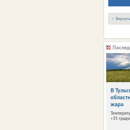
Вернуть
Послед
В Тульс
област
жара
Температу
+35 граду