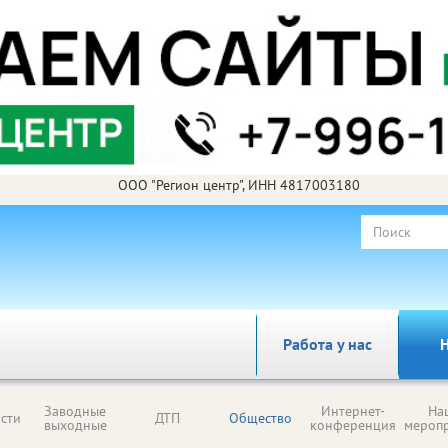
ООО "Регион центр", ИНН 4817003180
Работа у нас
Н
Заводные
Интернет-
На
сти
ДТП
Общество
выходные
конференция
мероп