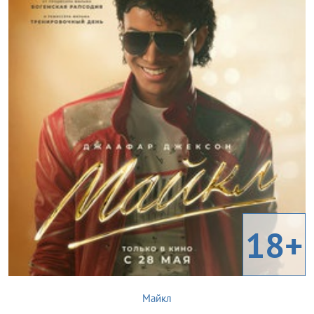
18+
Майкл