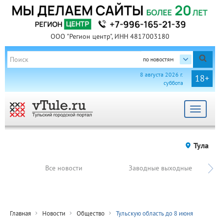
ООО "Регион центр", ИНН 4817003180
по новостям
8 августа 2026 г.
18+
суббота
Toggle
navigat
Тула
Все новости
Заводные выходные
Главная
Новости
Общество
Тульскую область до 8 июня