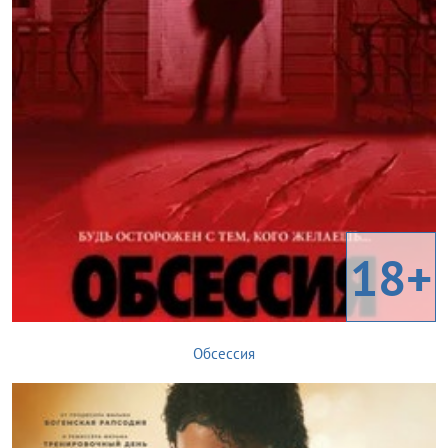
18+
Обсессия