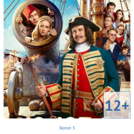
12+
Холоп 3