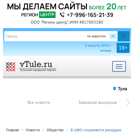
ООО "Регион центр", ИНН 4817003180
по новостям
6 августа 2026 г.
18+
четверг
Toggle
navigat
Тула
Все новости
Заводные выходные
Главная
Новости
Общество
В ЦФО сохраняется рекордно