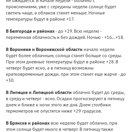
не ожидается. В начале недели - облачно с
прояснениями, уже с середины недели солнце будет
светить чаще, а облаков станет меньше. Ночные
температуры будут в районе +17.
В Белгороде и районах
- до +29. Всю неделю -
переменная облачность и без дождей. Ночью - +16…+18.
В Воронеже и Воронежской области
начало недели
будет более облачным, солнца станет больше со среды.
При этом дневные температуры будут в районе +28. В
четверг будет ясно, а в пятницу возможны
кратковременные дожди, при этом станет еще жарче - до
+30.
В Липецке и Липецкой области
облачно будет до среды,
в среду и четверг - ясно. Осадки прогнозируют в пятницу
днем и ближе к ночи этого же дня. Днем столбики
термометров не опустятся ниже +29 градусов.
В Брянске и районах
всю неделю будет облачно, при
этом солнца будет много в четверг. В пятницу также