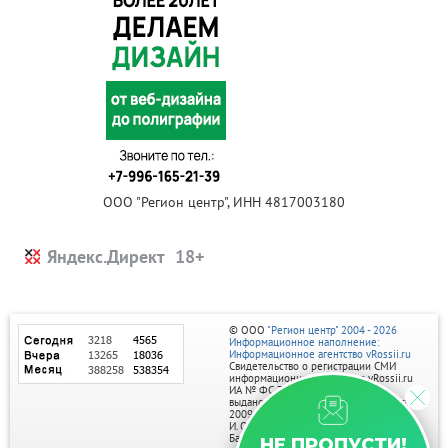
ООО "Регион центр", ИНН 4817003180
Яндекс.Директ
© ООО
"Регион центр" 2004 - 2026
Информационное наполнение:
Информационное агентство vRossii.ru
Свидетельство о регистрации СМИ
информационного агентства vRossii.ru
ИА № ФС 77‑35502
выдано РОСКОМНАДЗОРом 04 марта
2009г.
И. О. Главного редактора Нарыков А. Н.
Баннеры на портале размещаются на
НЕ ПРОПУСТИ!