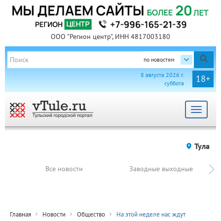
ООО "Регион центр", ИНН 4817003180
по новостям
8 августа 2026 г.
18+
суббота
Toggle
navigat
Тула
Все новости
Заводные выходные
Главная
Новости
Общество
На этой неделе нас ждут