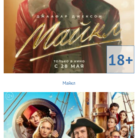
18+
Майкл