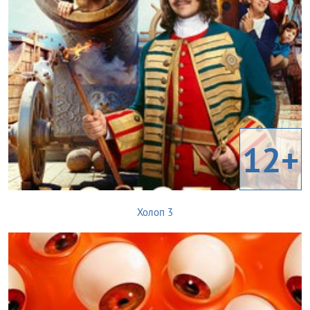
12+
Холоп 3