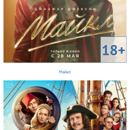
18+
Майкл