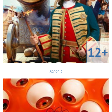
12+
Холоп 3