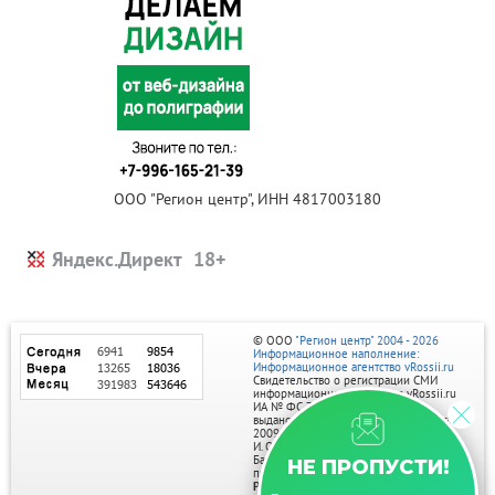
ООО "Регион центр", ИНН 4817003180
Яндекс.Директ
© ООО
"Регион центр" 2004 - 2026
Информационное наполнение:
Информационное агентство vRossii.ru
Свидетельство о регистрации СМИ
информационного агентства vRossii.ru
ИА № ФС 77‑35502
выдано РОСКОМНАДЗОРом 04 марта
2009г.
И. О. Главного редактора Нарыков А. Н.
Баннеры на портале размещаются на
НЕ ПРОПУСТИ!
правах рекламы.
Реклама на портале: