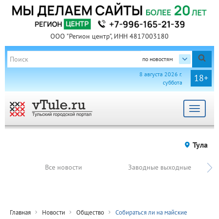
ООО "Регион центр", ИНН 4817003180
по новостям
8 августа 2026 г.
18+
суббота
Toggle
navigat
Тула
Все новости
Заводные выходные
Главная
Новости
Общество
Собираться ли на майские