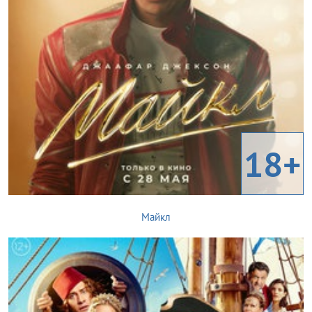
18+
Майкл