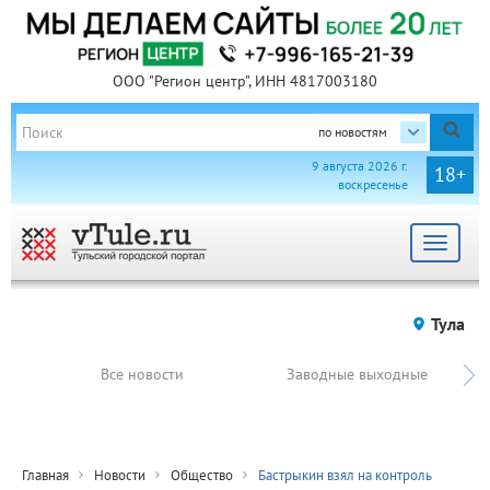
ООО "Регион центр", ИНН 4817003180
по новостям
9 августа 2026 г.
18+
воскресенье
Toggle
navigat
Тула
Все новости
Заводные выходные
Главная
Новости
Общество
Бастрыкин взял на контроль