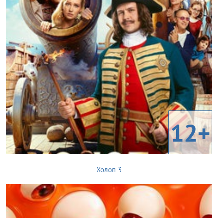
12+
Холоп 3