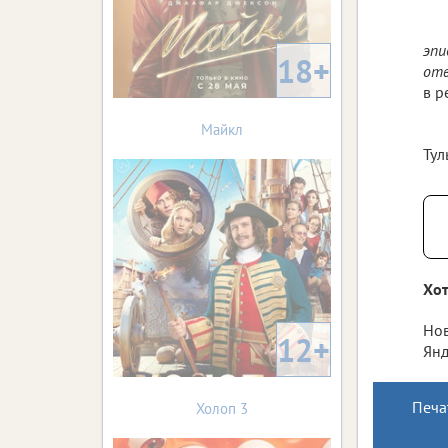
эпи
18+
отв
в р
Майкл
Тул
Хот
Нов
12+
Янд
Печа
Холоп 3