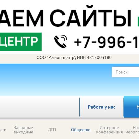
ООО "Регион центр", ИНН 4817003180
Работа у нас
Н
Заводные
Интернет-
На
сти
ДТП
Общество
выходные
конференция
мероп