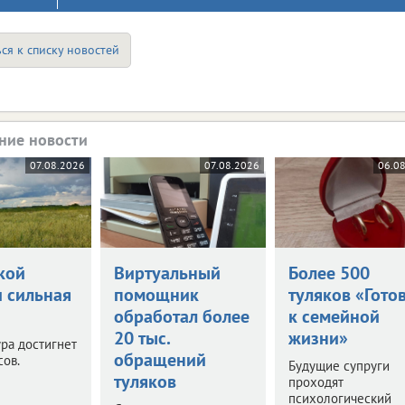
ся к списку новостей
ние новости
07.08.2026
07.08.2026
06.0
кой
Виртуальный
Более 500
и сильная
помощник
туляков «Гото
обработал более
к семейной
20 тыс.
жизни»
ра достигнет
обращений
сов.
Будущие супруги
туляков
проходят
психологический