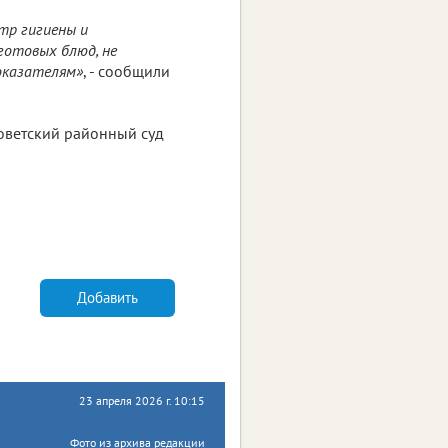
тр гигиены и
готовых блюд, не
оказателям»
, - сообщили
оветский районный суд
Добавить
23 апреля 2026 г. 10:15
Фото из архива редакции