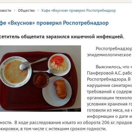
овости
Общество
Кафе «Вкуснов» проверил Роспотребнадзор
фе «Вкуснов» проверил Роспотребнадзор
сетитель общепита заразился кишечной инфекцией.
Роспотребнадзор
эпидемиологическое
Выяснилось, что
Панферовой А.С. раб
Роспотребнадзора. В
нарушения санитарн
требований к содер
организации техноло
условиям хранения г
готовили из мяса, на
информации о дате и
ности. В ходе расследования изъято из оборота 206 кг. продо
кировки, в том числе с истекшим сроком годности.