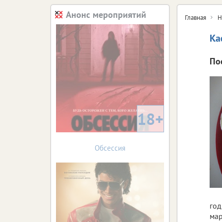
Анонс мероприятий
Главная
Н
Ка
По
18+
Обсессия
год
мар