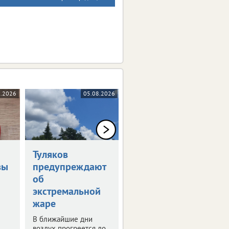
8.2026
05.08.2026
05.08.2026
Туляков
В Туле обсудили
вы
предупреждают
развитие
об
опорных
экстремальной
городов
жаре
В регионе таких
населенных пунктов 8.
В ближайшие дни
воздух прогреется до