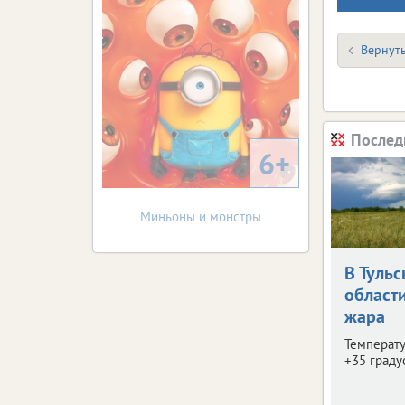
Вернуть
Послед
6+
Миньоны и монстры
В Тульс
област
жара
Температу
+35 граду