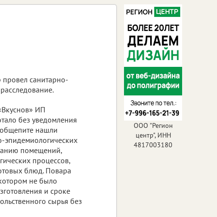
 провел санитарно-
 расследование.
 «Вкуснов» ИП
отало без уведомления
ООО "Регион
 общепите нашли
центр", ИНН
о-эпидемиологических
4817003180
жанию помещений,
гических процессов,
отовых блюд. Повара
 котором не было
зготовления и сроке
вольственного сырья без