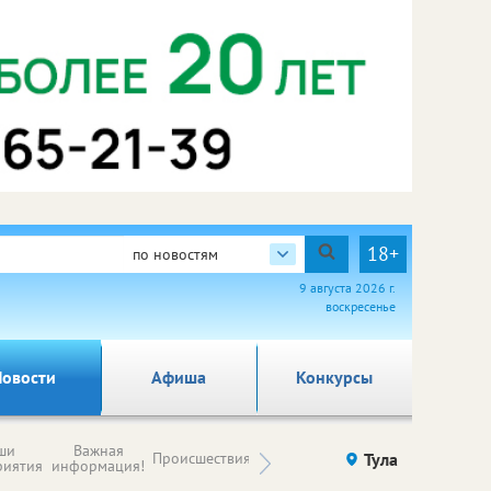
18+
по новостям
9 августа 2026 г.
воскресенье
овости
Афиша
Конкурсы
Новости
ши
Важная
Происшествия
Здоровье
Тула
Ку
компаний (на
риятия
информация!
правах
рекламы)