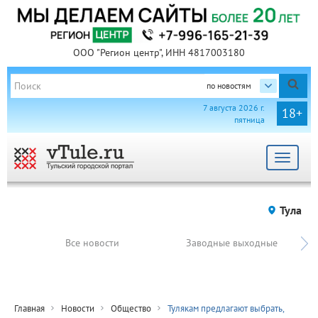
ООО "Регион центр", ИНН 4817003180
по новостям
7 августа 2026 г.
18+
пятница
Toggle
navigat
Тула
Все новости
Заводные выходные
Главная
Новости
Общество
Тулякам предлагают выбрать,