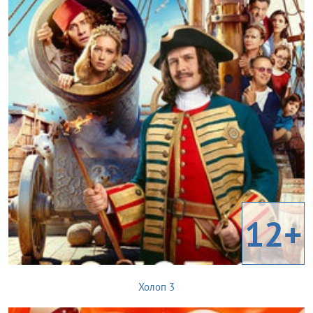
12+
Холоп 3