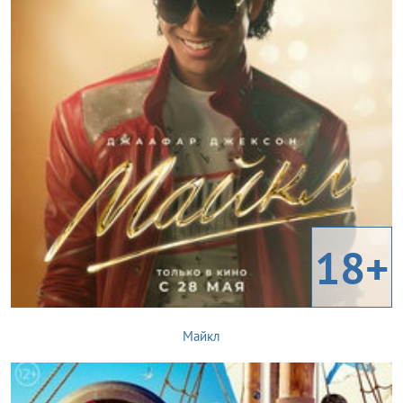
18+
Майкл