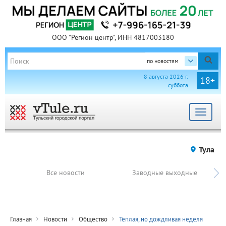
ООО "Регион центр", ИНН 4817003180
по новостям
8 августа 2026 г.
18+
суббота
Toggle
navigat
Тула
Все новости
Заводные выходные
Главная
Новости
Общество
Теплая, но дождливая неделя