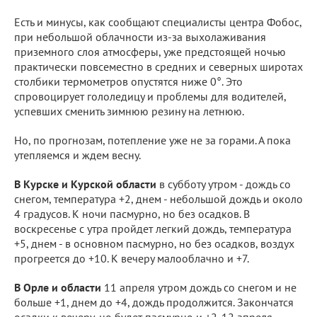
Есть и минусы, как сообщают специалисты центра Фобос,
при небольшой облачности из-за выхолаживания
приземного слоя атмосферы, уже предстоящей ночью
практически повсеместно в средних и северных широтах
столбики термометров опустятся ниже 0°. Это
спровоцирует гололедицу и проблемы для водителей,
успевших сменить зимнюю резину на летнюю.
Но, по прогнозам, потепление уже не за горами. А пока
утепляемся и ждем весну.
В Курске и Курской области
в субботу утром - дождь со
снегом, температура +2, днем - небольшой дождь и около
4 градусов. К ночи пасмурно, но без осадков. В
воскресенье с утра пройдет легкий дождь, температура
+5, днем - в основном пасмурно, но без осадков, воздух
прогреется до +10. К вечеру малооблачно и +7.
В Орле и области
11 апреля утром дождь со снегом и не
больше +1, днем до +4, дождь продолжится. Закончатся
осадки к вечеру, но будет пасмурно и +2. 12 апреля