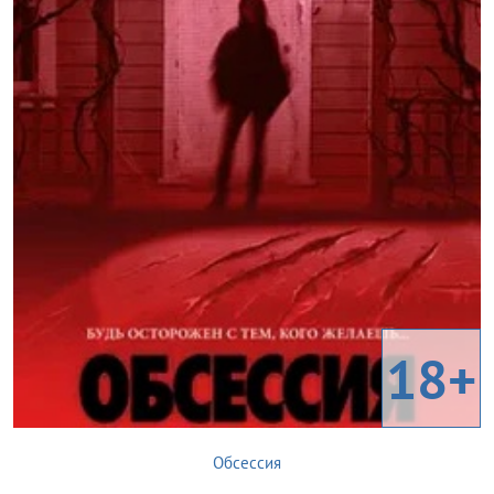
18+
Обсессия