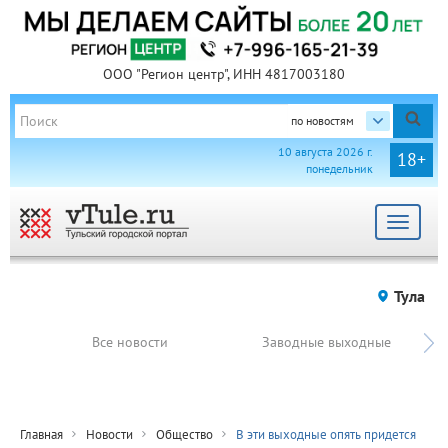
ООО "Регион центр", ИНН 4817003180
по новостям
10 августа 2026 г.
18+
понедельник
Toggle
navigat
Тула
Все новости
Заводные выходные
Главная
Новости
Общество
В эти выходные опять придется