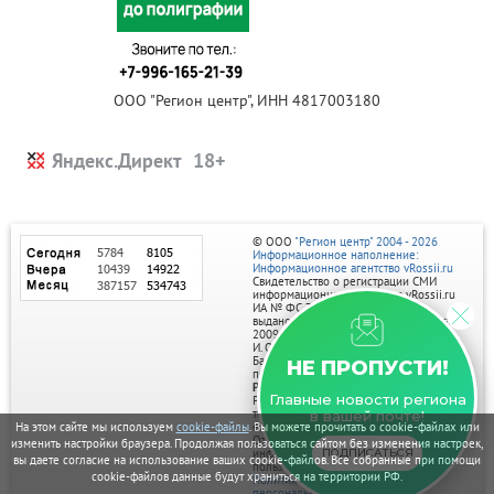
ООО "Регион центр", ИНН 4817003180
Яндекс.Директ
© ООО
"Регион центр" 2004 - 2026
Информационное наполнение:
Информационное агентство vRossii.ru
Свидетельство о регистрации СМИ
информационного агентства vRossii.ru
ИА № ФС 77‑35502
выдано РОСКОМНАДЗОРом 04 марта
2009г.
И. О. Главного редактора Нарыков А. Н.
Баннеры на портале размещаются на
НЕ ПРОПУСТИ!
правах рекламы.
Реклама на портале:
Главные новости региона
Рекламное агентство "Умный маркетинг"
тел. 7-910-267-70-40,
в вашей почте!
email: umnyy.marketing@yandex.ru
На этом сайте мы используем
cookie-файлы
. Вы можете прочитать о cookie-файлах или
Отдельные публикации могут содержать
изменить настройки браузера. Продолжая пользоваться сайтом без изменения настроек,
информацию, не предназначенную для
ПОДПИСАТЬСЯ
вы даете согласие на использование ваших cookie-файлов. Все собранные при помощи
пользователей до 18 лет.
cookie-файлов данные будут храниться на территории РФ.
Политика в отношении обработки
персональных данных