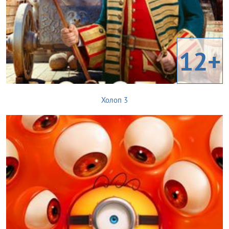
12+
Холоп 3