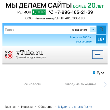
ООО "Регион центр", ИНН 4817003180
по новостям
9 августа 2026 г.
18+
воскресенье
Toggle
navigat
Тула
Все новости
Заводные выходные
Главная
Новости
Общество
В Туле готовятся к Пасхе