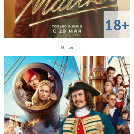
18+
Майкл