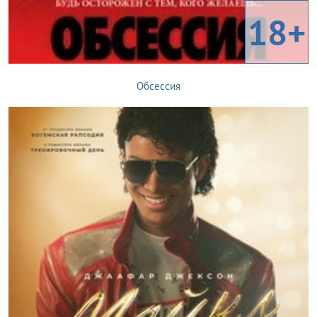
18+
Обсессия