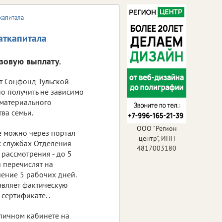
капитала
аткапитала
зовую выплату.
т Соцфонд Тульской
но получить не зависимо
 материального
ва семьи.
ООО "Регион
е можно через портал
центр", ИНН
их службах Отделения
4817003180
рассмотрения - до 5
 перечислят на
чение 5 рабочих дней.
авляет фактическую
сертификате. .
 личном кабинете на