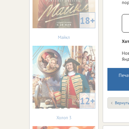
пор
18+
Майкл
Хот
Нов
Янд
Печа
12+
Вернуть
Холоп 3