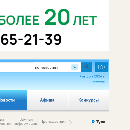
18+
по новостям
7 августа 2026 г.
пятница
овости
Афиша
Конкурсы
Новости
ши
Важная
Происшествия
Здоровье
Тула
Ку
компаний (на
риятия
информация!
правах
рекламы)