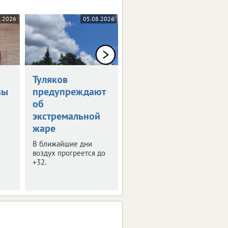
8.2026
05.08.2026
05.08.2026
Туляков
В Туле обсудили
вы
предупреждают
развитие
об
опорных
экстремальной
городов
жаре
В регионе таких
населенных пунктов 8.
В ближайшие дни
воздух прогреется до
+32.