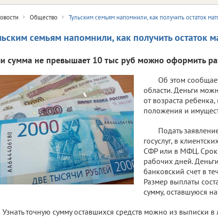
овости
Общество
Тульским семьям напомнили, как получить остаток мат
льским семьям напомнили, как получить остаток м
ли сумма не превышает 10 тыс руб можно оформить ра
Об этом сообщае
области. Деньги мож
от возраста ребенка,
положения и имущест
Подать заявлени
госуслуг, в клиентск
СФР или в МФЦ. Срок 
рабочих дней. Деньги
банковский счет в те
Размер выплаты сост
сумму, оставшуюся на 
Узнать точную сумму оставшихся средств можно из выписки в