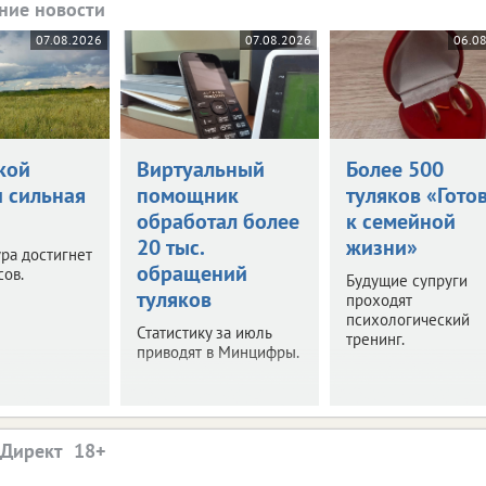
ние новости
07.08.2026
07.08.2026
06.0
кой
Виртуальный
Более 500
и сильная
помощник
туляков «Гото
обработал более
к семейной
20 тыс.
жизни»
ра достигнет
обращений
сов.
Будущие супруги
туляков
проходят
психологический
Статистику за июль
тренинг.
приводят в Минцифры.
.Директ