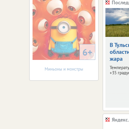
Послед
В Тульс
6+
област
жара
Температу
Миньоны и монстры
+35 граду
Яндекс