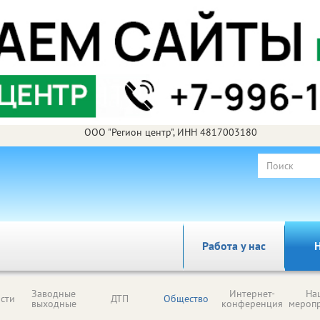
ООО "Регион центр", ИНН 4817003180
Работа у нас
Н
Заводные
Интернет-
На
сти
ДТП
Общество
выходные
конференция
мероп