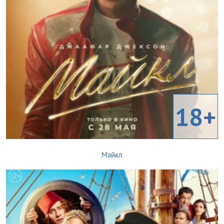
18+
Майкл