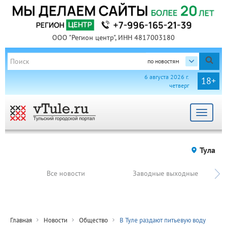
ООО "Регион центр", ИНН 4817003180
по новостям
6 августа 2026 г.
18+
четверг
Toggle
navigat
Тула
Все новости
Заводные выходные
Главная
Новости
Общество
В Туле раздают питьевую воду