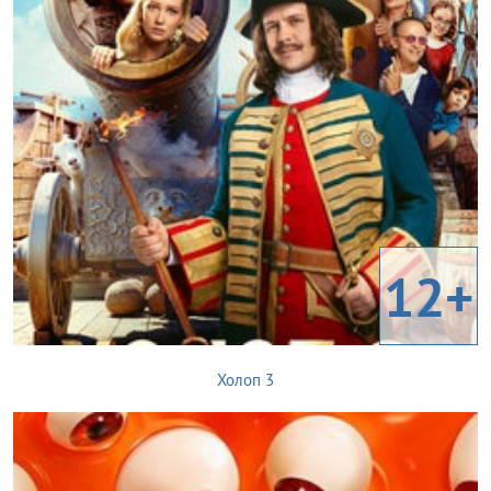
12+
Холоп 3