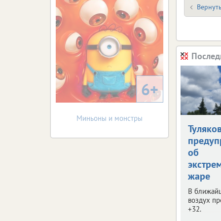
Вернуть
Послед
6+
Миньоны и монстры
Туляко
предуп
об
экстре
жаре
В ближай
воздух пр
+32.