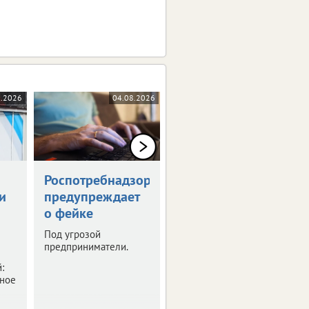
8.2026
04.08.2026
04.08.2026
Роспотребнадзор
Тулякам
и
предупреждает
напомнили даты
о фейке
выплат пособий
и пенсий
Под угрозой
предприниматели.
Средства за июнь уже
начали поступать на
:
карты.
бное