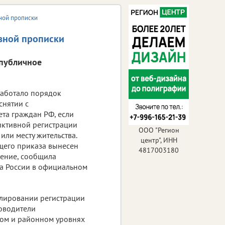
вной прописки
ивной прописки
 публичное
аботало порядок
снятии с
ета граждан РФ, если
иктивной регистрации
ООО "Регион
или месту жительства.
центр", ИНН
щего приказа вынесен
4817003180
ение, сообщила
а России в официальном
лировании регистрации
оводители
ом и районном уровнях