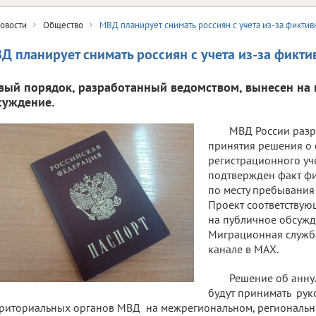
овости
Общество
МВД планирует снимать россиян с учета из-за фикти
Д планирует снимать россиян с учета из-за фикт
вый порядок, разработанный ведомством, вынесен на
суждение.
МВД России разр
принятия решения о 
регистрационного уч
подтвержден факт ф
по месту пребывания 
Проект соответствую
на публичное обсужд
Миграционная служб
канале в МАХ.
Решение об анну
будут принимать рук
риториальных органов МВД на межрегиональном, региональн