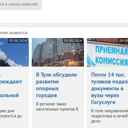
ся к списку новостей
ние новости
05.08.2026
05.08.2026
04.0
в
В Туле обсудили
Почти 14 тыс.
реждают
развитие
туляков подал
опорных
документы в
мальной
городов
вузы через
Госуслуги
В регионе таких
населенных пунктов 8.
шие дни
В топе направлений
огреется до
педагогика и лече
дело.