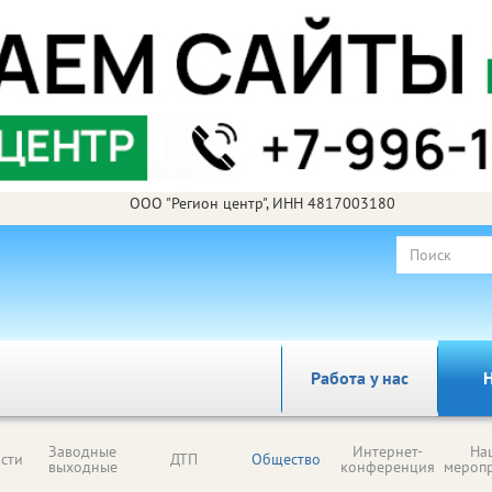
ООО "Регион центр", ИНН 4817003180
Работа у нас
Н
Заводные
Интернет-
На
сти
ДТП
Общество
выходные
конференция
мероп