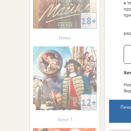
в т
про
при
18+
реш
Майкл
Хот
Нов
Янд
12+
Печа
Холоп 3