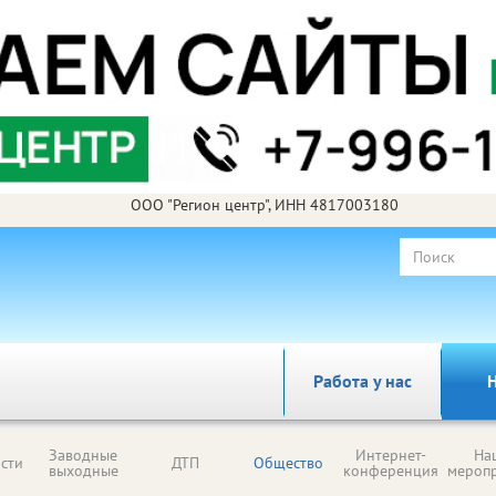
ООО "Регион центр", ИНН 4817003180
Работа у нас
Н
Заводные
Интернет-
На
сти
ДТП
Общество
выходные
конференция
мероп