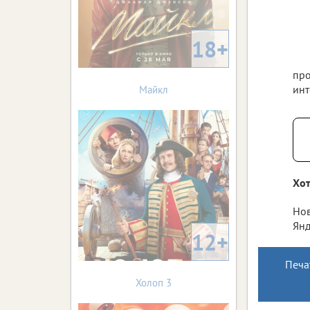
18+
про
инт
Майкл
Хот
Нов
Янд
12+
Печа
Холоп 3