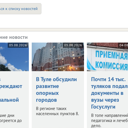
ся к списку новостей
ние новости
05.08.2026
05.08.2026
04.0
в
В Туле обсудили
Почти 14 тыс.
реждают
развитие
туляков подал
опорных
документы в
мальной
городов
вузы через
Госуслуги
В регионе таких
населенных пунктов 8.
шие дни
В топе направлений
огреется до
педагогика и лече
дело.