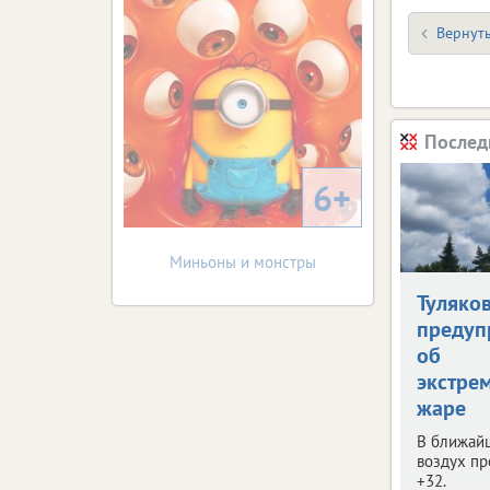
Вернуть
Послед
6+
Миньоны и монстры
Туляко
предуп
об
экстре
жаре
В ближай
воздух пр
+32.