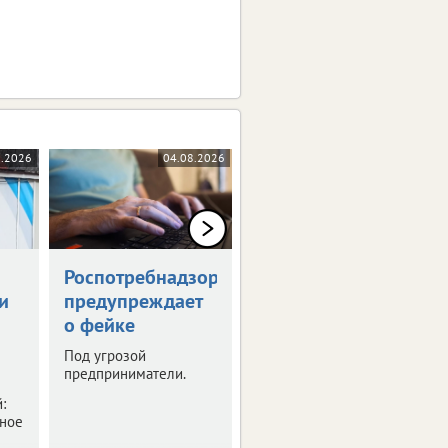
8.2026
04.08.2026
04.08.2026
Роспотребнадзор
Тулякам
и
предупреждает
напомнили даты
о фейке
выплат пособий
и пенсий
Под угрозой
предприниматели.
Средства за июнь уже
начали поступать на
:
карты.
бное