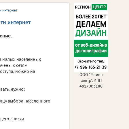
и интернет
сти интернет
ение.
из малых населенных
ючены к сетям
оступа, можно на
ООО "Регион
центр", ИНН
4817003180
вать, нужно:
ницу выбора населенного
щего списка.