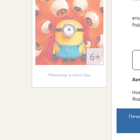
вто
буд
6+
Миньоны и монстры
Хот
Нов
Янд
Печа