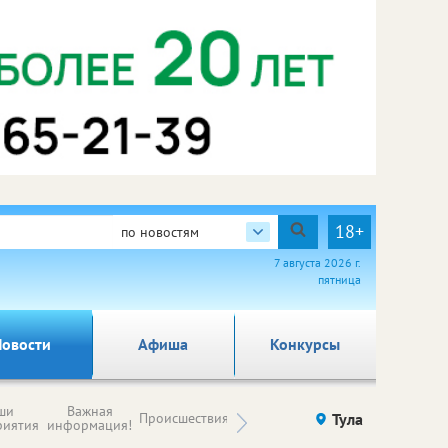
18+
по новостям
7 августа 2026 г.
пятница
овости
Афиша
Конкурсы
Новости
ши
Важная
Происшествия
Здоровье
Тула
Ку
компаний (на
риятия
информация!
правах
рекламы)