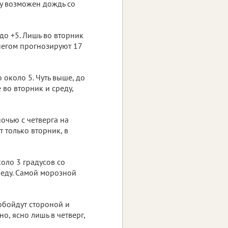
ду возможен дождь со
до +5. Лишь во вторник
негом прогнозируют 17
около 5. Чуть выше, до
 во вторник и среду,
ночью с четверга на
т только вторник, в
оло 3 градусов со
реду. Самой морозной
 обойдут стороной и
о, ясно лишь в четверг,