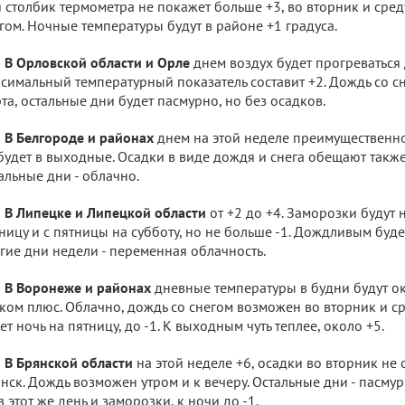
 столбик термометра не покажет больше +3, во вторник и сре
гом. Ночные температуры будут в районе +1 градуса.
В Орловской области и Орле
днем воздух будет прогреваться 
симальный температурный показатель составит +2. Дождь со с
та, остальные дни будет пасмурно, но без осадков.
В Белгороде и районах
днем на этой неделе преимущественно 
будет в выходные. Осадки в виде дождя и снега обещают также
альные дни - облачно.
В Липецке и Липецкой области
от +2 до +4. Заморозки будут 
ницу и с пятницы на субботу, но не больше -1. Дождливым буде
гие дни недели - переменная облачность.
В Воронеже и районах
дневные температуры в будни будут ок
ком плюс. Облачно, дождь со снегом возможен во вторник и с
ет ночь на пятницу, до -1. К выходным чуть теплее, около +5.
В Брянской области
на этой неделе +6, осадки во вторник не
нск. Дождь возможен утром и к вечеру. Остальные дни - пасмурн
в этот же день и заморозки, к ночи до -1.