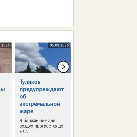
8.2026
05.08.2026
05.08.2026
Туляков
В Туле обсудили
вы
предупреждают
развитие
об
опорных
экстремальной
городов
жаре
В регионе таких
населенных пунктов 8.
В ближайшие дни
воздух прогреется до
+32.