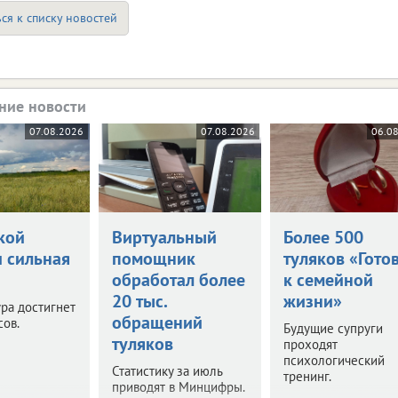
ся к списку новостей
ние новости
07.08.2026
07.08.2026
06.0
кой
Виртуальный
Более 500
и сильная
помощник
туляков «Гото
обработал более
к семейной
20 тыс.
жизни»
ра достигнет
обращений
сов.
Будущие супруги
туляков
проходят
психологический
Статистику за июль
тренинг.
приводят в Минцифры.