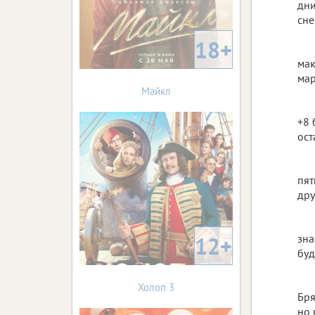
дни
сне
18+
мак
мар
Майкл
+8 
ост
пят
дру
12+
зна
буд
Холоп 3
Бря
но 