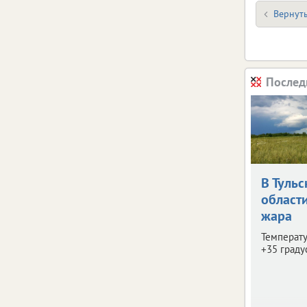
Вернуть
Послед
В Тульс
област
жара
Температу
+35 граду