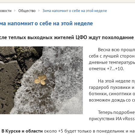
овости
Общество
Зима напомнит о себе на этой неделе
ма напомнит о себе на этой неделе
сле теплых выходных жителей ЦФО ждут похолодание 
Весна всю прош
себя с лучшей сторон
дневные температуры
отметок +7…+10.
На этой неделе п
гардероб пуховики 
ботинки, синоптики 
возможен дождь со с
Теперь подробне
присутствия ИА vRossi
В Курске и области
около +5 будет только в понедельник и н