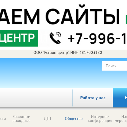
ООО "Регион центр", ИНН 4817003180
Работа у нас
Н
Заводные
Интернет-
На
сти
ДТП
Общество
выходные
конференция
мероп