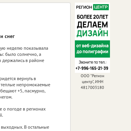
и снег
лую неделю показывала
ы: было солнечно, а
 держались в районе
ООО "Регион
ридется вернуть в
центр", ИНН
и теплые непромокаемые
4817003180
обещают +5, пасмурно,
негом.
е о погоде в регионах
i.
а выходных. В остальные