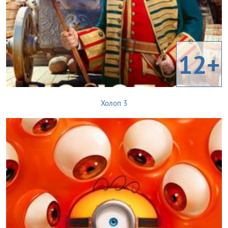
12+
Холоп 3