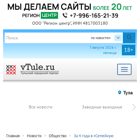
ООО "Регион центр", ИНН 4817003180
по новостям
7 августа 2026 г.
18+
пятница
Toggle
navigat
Тула
Все новости
Заводные выходные
Главная
Новости
Общество
За 4 года в «Семейную