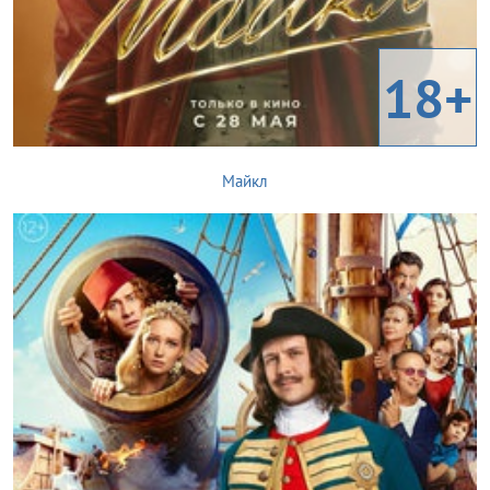
18+
Майкл