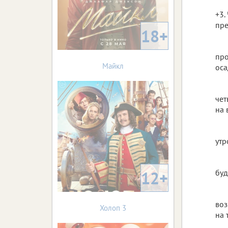
+3.
пре
18+
про
Майкл
оса
чет
на 
утр
12+
буд
воз
Холоп 3
на 