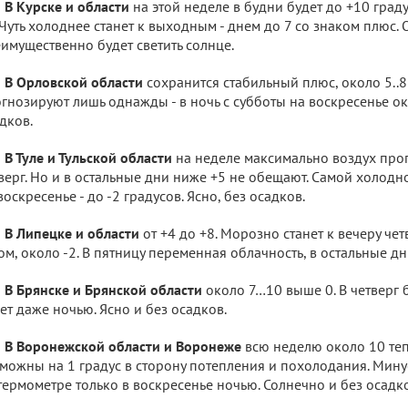
В Курске и области
на этой неделе в будни будет до +10 град
 Чуть холоднее станет к выходным - днем до 7 со знаком плюс.
имущественно будет светить солнце.
В Орловской области
сохранится стабильный плюс, около 5..
гнозируют лишь однажды - в ночь с субботы на воскресенье око
дков.
В Туле и Тульской области
на неделе максимально воздух прогр
верг. Но и в остальные дни ниже +5 не обещают. Самой холодно
воскресенье - до -2 градусов. Ясно, без осадков.
В Липецке и области
от +4 до +8. Морозно станет к вечеру чет
ом, около -2. В пятницу переменная облачность, в остальные дн
В Брянске и Брянской области
около 7…10 выше 0. В четверг б
ет даже ночью. Ясно и без осадков.
В Воронежской области и Воронеже
всю неделю около 10 теп
можны на 1 градус в сторону потепления и похолодания. Минус
термометре только в воскресенье ночью. Солнечно и без осадк