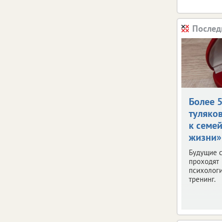
Послед
Более 
туляко
к семе
жизни»
Будущие 
проходят
психолог
тренинг.