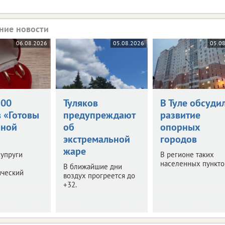
ние новости
06.08.2026
05.08.2026
05.0
500
Туляков
В Туле обсуди
в «Готовы
предупреждают
развитие
йной
об
опорных
экстремальной
городов
жаре
супруги
В регионе таких
населенных пунктов
В ближайшие дни
ический
воздух прогреется до
+32.