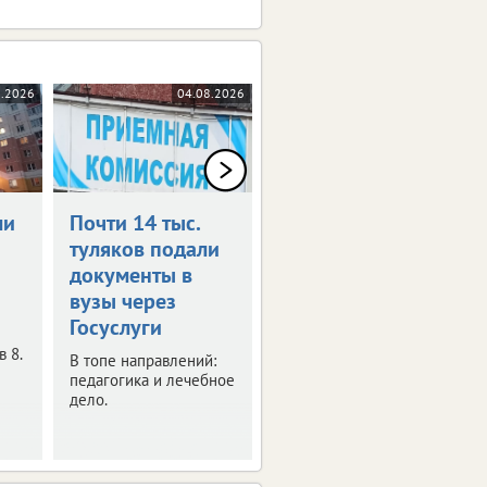
8.2026
04.08.2026
04.08.2026
ли
Почти 14 тыс.
Роспотребнадзор
туляков подали
предупреждает
документы в
о фейке
вузы через
Под угрозой
Госуслуги
предприниматели.
 8.
В топе направлений:
педагогика и лечебное
дело.