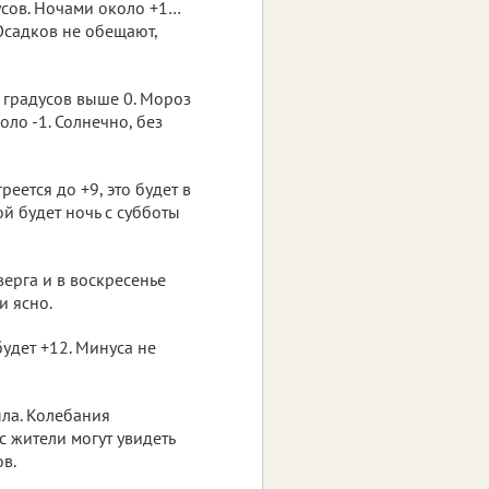
усов. Ночами около +1…
 Осадков не обещают,
8 градусов выше 0. Мороз
ло -1. Солнечно, без
еется до +9, это будет в
й будет ночь с субботы
верга и в воскресенье
и ясно.
удет +12. Минуса не
ла. Колебания
 жители могут увидеть
ов.