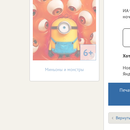
ИА 
ноч
6+
Хот
Нов
Миньоны и монстры
Янд
Печа
Вернуть