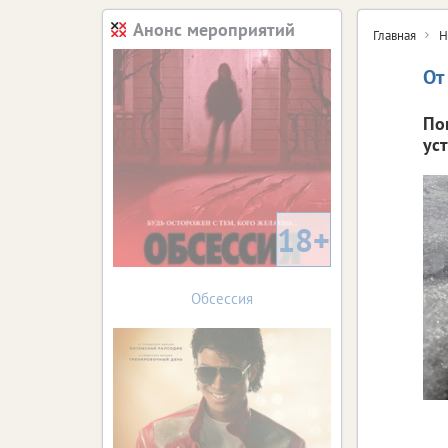
Анонс мероприятий
Главная
Н
От
По
уст
18+
Обсессия