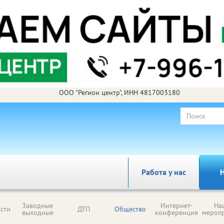
ООО "Регион центр", ИНН 4817003180
Работа у нас
Н
Заводные
Интернет-
На
сти
ДТП
Общество
выходные
конференция
мероп