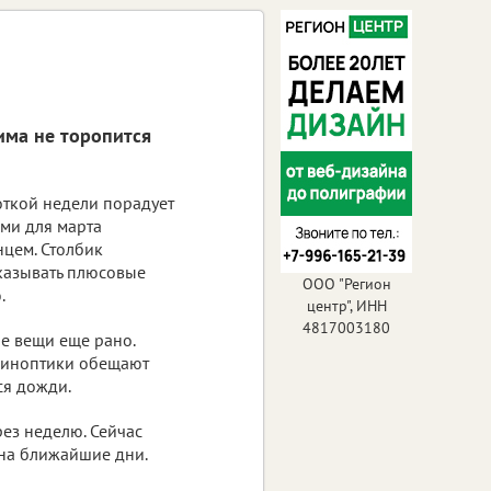
има не торопится
откой недели порадует
ми для марта
нцем. Столбик
казывать плюсовые
ООО "Регион
.
центр", ИНН
4817003180
е вещи еще рано.
иноптики обещают
ся дожди.
рез неделю. Сейчас
 на ближайшие дни.