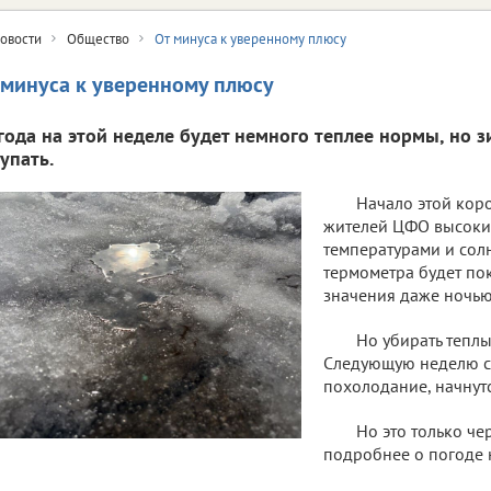
овости
Общество
От минуса к уверенному плюсу
 минуса к уверенному плюсу
года на этой неделе будет немного теплее нормы, но з
упать.
Начало этой кор
жителей ЦФО высоки
температурами и сол
термометра будет по
значения даже ночью
Но убирать теплы
Следующую неделю с
похолодание, начнут
Но это только че
подробнее о погоде