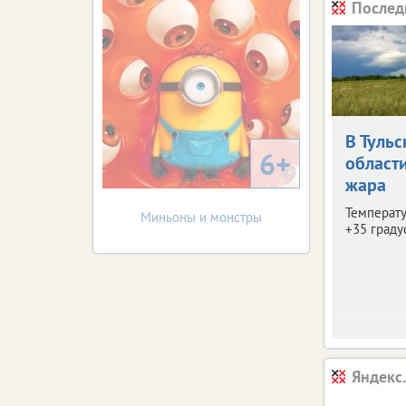
Послед
В Тульс
6+
област
жара
Температу
Миньоны и монстры
+35 граду
Яндекс