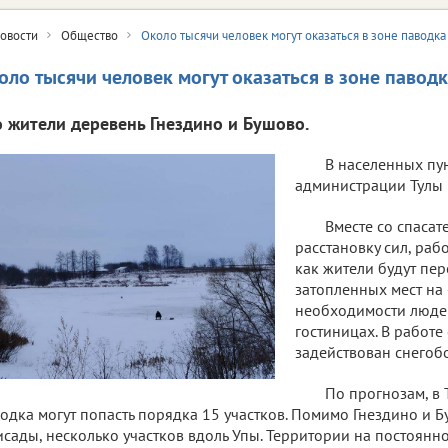
овости
Общество
Около тысячи человек могут оказаться в зоне паводка 
оло тысячи человек могут оказаться в зоне паводк
о жители деревень Гнездино и Бушово.
В населенных пу
администрации Тулы 
Вместе со спаса
расстановку сил, раб
как жители будут пер
затопленных мест на
необходимости людей
гостиницах. В работе
задействован снегоб
По прогнозам, в Т
одка могут попасть порядка 15 участков. Помимо Гнездино и 
сады, несколько участков вдоль Упы. Территории на постоянн