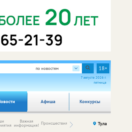
18+
по новостям
7 августа 2026 г.
пятница
овости
Афиша
Конкурсы
Новости
ши
Важная
Происшествия
Здоровье
Тула
Ку
компаний (на
риятия
информация!
правах
рекламы)