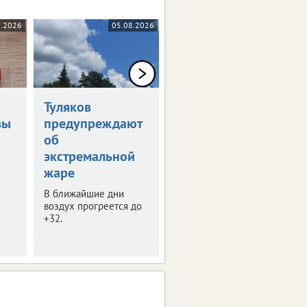
8.2026
05.08.2026
05.08.2026
Туляков
В Туле обсудили
вы
предупреждают
развитие
об
опорных
экстремальной
городов
жаре
В регионе таких
населенных пунктов 8.
В ближайшие дни
воздух прогреется до
+32.