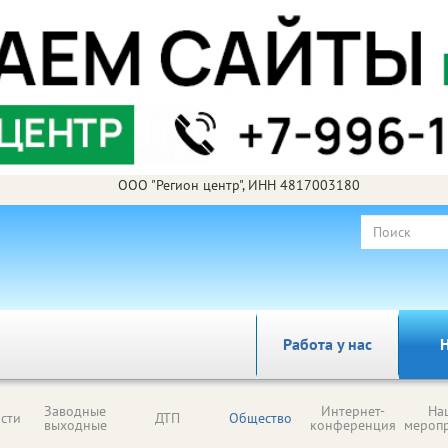
ООО "Регион центр", ИНН 4817003180
Работа у нас
Н
Заводные
Интернет-
На
сти
ДТП
Общество
выходные
конференция
мероп