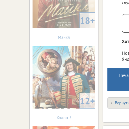
слу
18+
Майкл
Хот
Нов
Янд
Печа
12+
Вернуть
Холоп 3