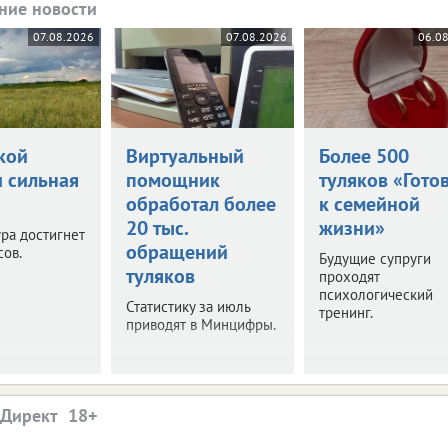
ние новости
07.08.2026
07.08.2026
06.0
кой
Виртуальный
Более 500
и сильная
помощник
туляков «Гото
обработал более
к семейной
20 тыс.
жизни»
ра достигнет
обращений
сов.
Будущие супруги
туляков
проходят
психологический
Статистику за июль
тренинг.
приводят в Минцифры.
.Директ