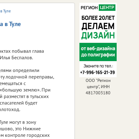
в Туле
а в Туле
нктах побывал глава
Илья Беспалов.
телями определили
оту лодочной переправы,
ООО "Регион
емещаться с
центр", ИНН
 «большую землю». При
4817003180
 разместят в тульских
 спасателей будет
олотоход.
уле могут в зону
Бушово, это Нижние
ом контроле городских