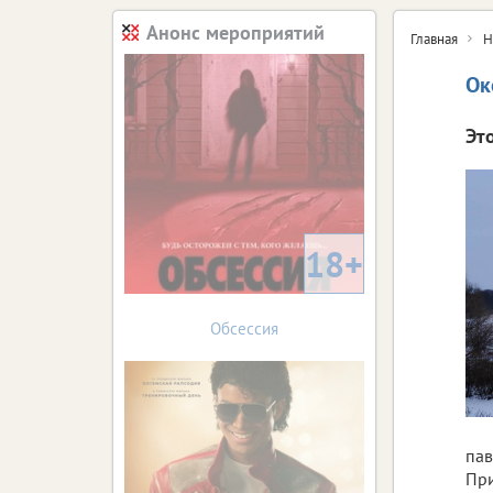
Анонс мероприятий
Главная
Н
Ок
Эт
18+
Обсессия
пав
При