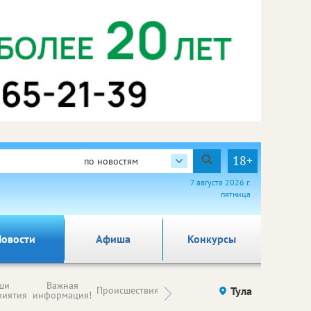
18+
по новостям
7 августа 2026 г.
пятница
овости
Афиша
Конкурсы
Новости
ши
Важная
Происшествия
Здоровье
Тула
Ку
компаний (на
риятия
информация!
правах
рекламы)