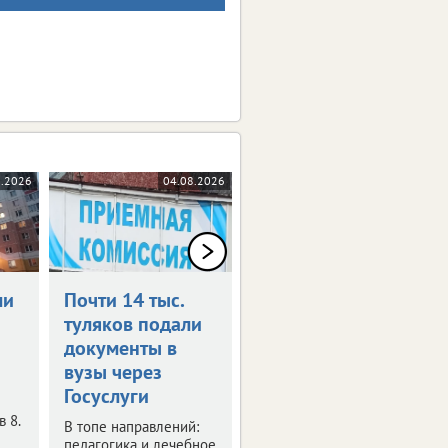
8.2026
04.08.2026
04.08.2026
ли
Почти 14 тыс.
Роспотребнадзор
туляков подали
предупреждает
документы в
о фейке
вузы через
Под угрозой
Госуслуги
предприниматели.
 8.
В топе направлений:
педагогика и лечебное