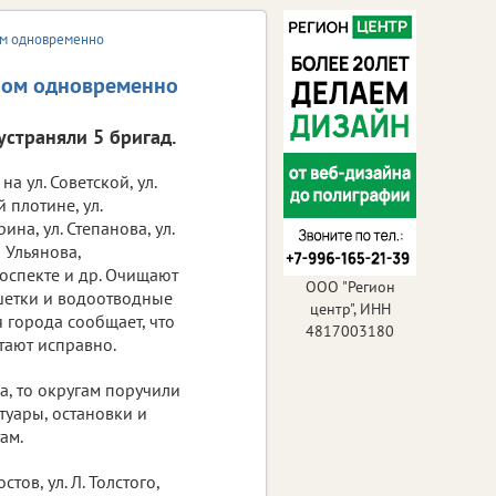
ом одновременно
пом одновременно
 устраняли 5 бригад.
а ул. Советской, ул.
 плотине, ул.
ина, ул. Степанова, ул.
 Ульянова,
спекте и др. Очищают
ООО "Регион
ешетки и водоотводные
центр", ИНН
 города сообщает, что
4817003180
отают исправно.
га, то округам поручили
туары, остановки и
ам.
ов, ул. Л. Толстого,