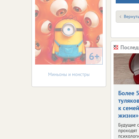
Вернуть
Послед
6+
Миньоны и монстры
Более 
туляко
к семе
жизни»
Будущие 
проходят
психолог