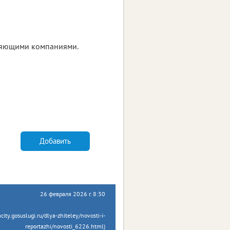
ляющими компаниями.
Добавить
26 февраля 2026 г. 8:30
y.gosuslugi.ru/dlya-zhiteley/novosti-i-
reportazhi/novosti_6226.html)