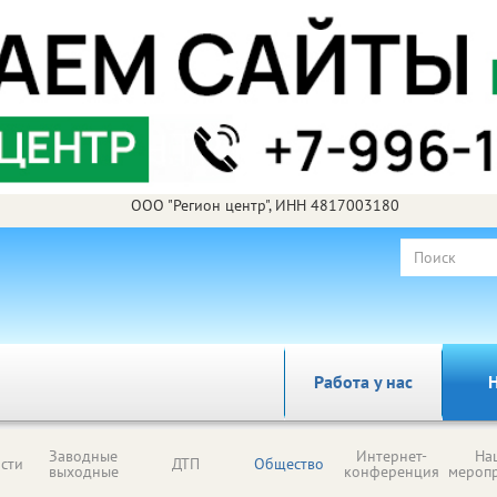
ООО "Регион центр", ИНН 4817003180
Работа у нас
Н
Заводные
Интернет-
На
сти
ДТП
Общество
выходные
конференция
мероп