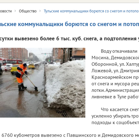
овости
Общество
Тульские коммунальщики борются со снегом и потоп
льские коммунальщики борются со снегом и пото
сутки вывезено более 6 тыс. куб. снега, а подтопления
Воду откачивали н
Мосина, Демидовской
Оборонной, ул. Халтур
Ложевой, ул. Дмитрия
Красноармейском про
от снега и мусора р
лотки. Администрация
ливневке в Туле раб
Что касается сне
усиленно убирать тро
подходы к соцобъект
6760 кубометров вывезено с Павшинского и Демидовского мост