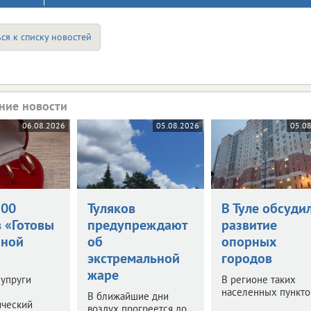
ся к списку новостей
ние новости
06.08.2026
05.08.2026
05.0
500
Туляков
В Туле обсуди
в «Готовы
предупреждают
развитие
йной
об
опорных
экстремальной
городов
жаре
супруги
В регионе таких
населенных пунктов
В ближайшие дни
ический
воздух прогреется до