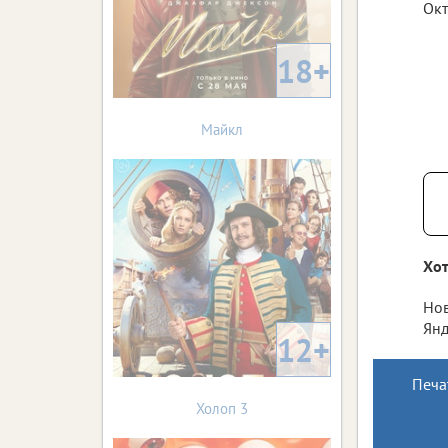
Окт
18+
Майкл
Хот
Нов
Янд
12+
Печа
Холоп 3