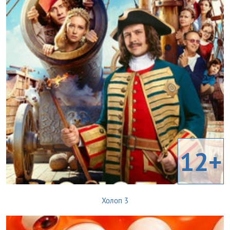
12+
Холоп 3