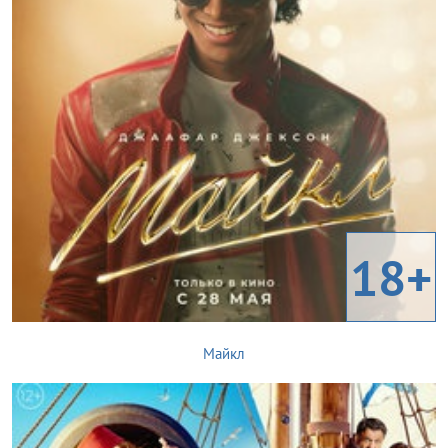
18+
Майкл