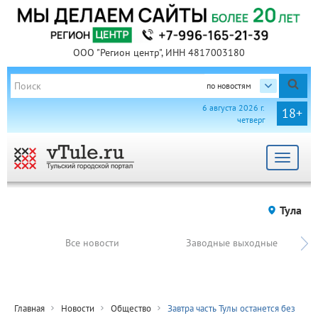
ООО "Регион центр", ИНН 4817003180
по новостям
6 августа 2026 г.
18+
четверг
Toggle
navigat
Тула
Все новости
Заводные выходные
Главная
Новости
Общество
Завтра часть Тулы останется без