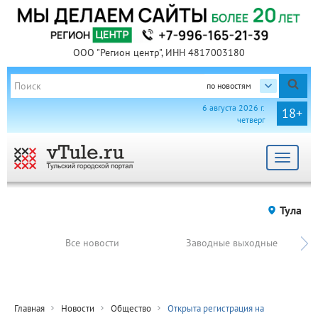
ООО "Регион центр", ИНН 4817003180
по новостям
6 августа 2026 г.
18+
четверг
Toggle
navigat
Тула
Все новости
Заводные выходные
Главная
Новости
Общество
Открыта регистрация на