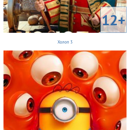
12+
Холоп 3