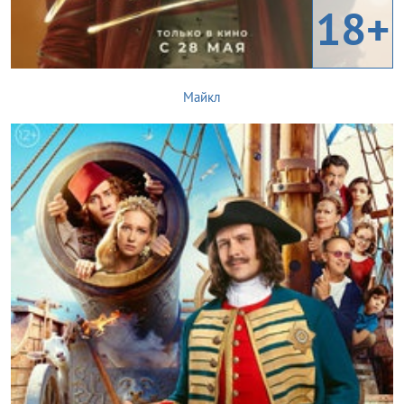
18+
Майкл