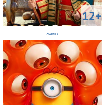
12+
Холоп 3