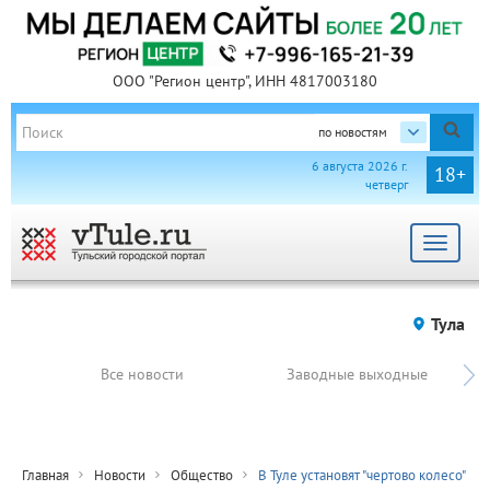
ООО "Регион центр", ИНН 4817003180
по новостям
6 августа 2026 г.
18+
четверг
Toggle
navigat
Тула
Все новости
Заводные выходные
Главная
Новости
Общество
В Туле установят "чертово колесо"