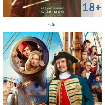
18+
Майкл