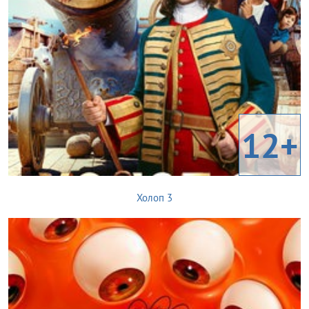
12+
Холоп 3