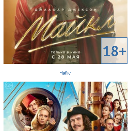
18+
Майкл