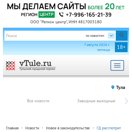
ООО "Регион центр", ИНН 4817003180
по новостям
7 августа 2026 г.
18+
пятница
Toggle
navigat
Тула
Все новости
Заводные выходные
Главная
Новости
Новое в законодательстве
ГД рассмотрит