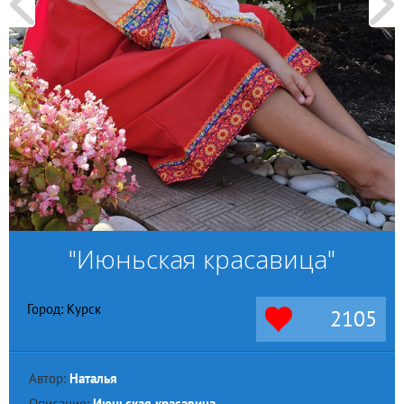
"Июньская красавица"
Город: Курск
2105
Автор:
Наталья
Описание:
Июньская красавица