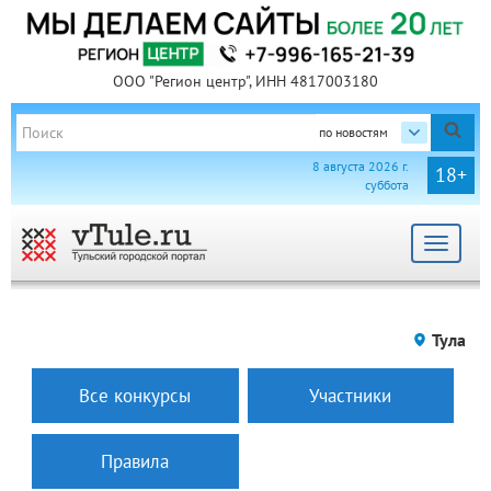
ООО "Регион центр", ИНН 4817003180
по новостям
8 августа 2026 г.
18+
суббота
Toggle
navigat
Тула
Все конкурсы
Участники
Правила