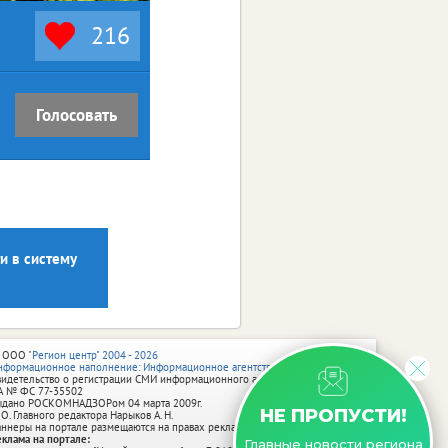
216
Голосовать
и в систему
 ООО
"Регион центр" 2004 - 2026
нформационное наполнение: Информационное агентство vRossii.ru
видетельство о регистрации СМИ информационного агентства vRossii.ru
А № ФС 77‑35502
ыдано РОСКОМНАДЗОРом 04 марта 2009г.
НЕ ПРОПУСТИ!
 О. Главного редактора Нарыков А. Н.
аннеры на портале размещаются на правах рекламы.
еклама на портале:
Главные новости региона