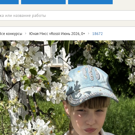
Все конкурсы
Юная Мисс vRossii Июнь 2026, 0+
18672