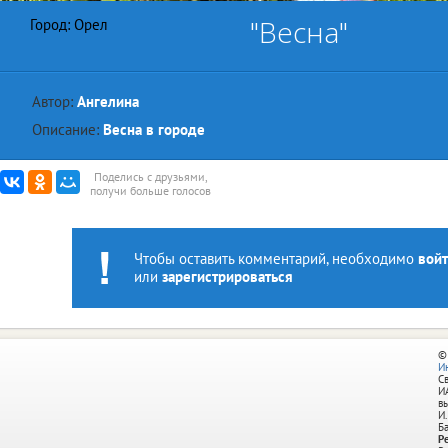
"Весна"
Город: Орел
Автор:
Ангелина
Описание:
Весна в городе
Поделись с друзьями,
получи больше голосов
Чтобы оставить комментарий, необходимо
войт
или
зарегистрироваться
©
И
С
И
в
И.
Б
Р