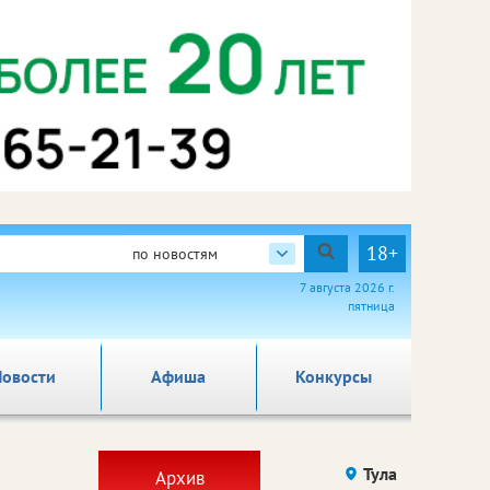
18+
по новостям
7 августа 2026 г.
пятница
овости
Афиша
Конкурсы
Тула
Архив