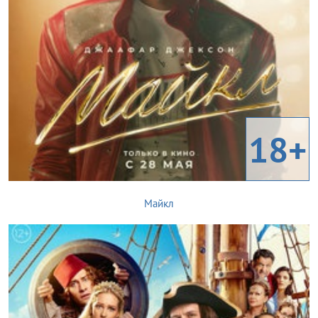
18+
Майкл