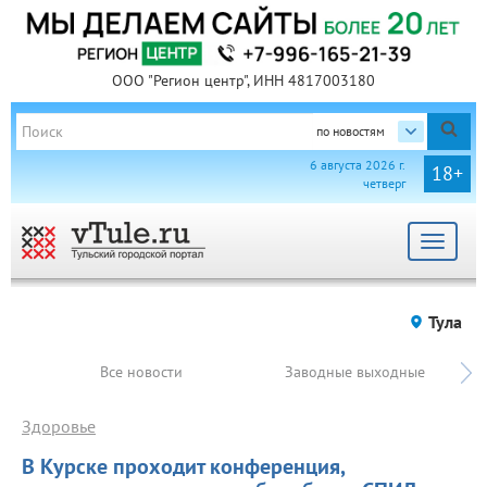
ООО "Регион центр", ИНН 4817003180
по новостям
6 августа 2026 г.
18+
четверг
Toggle
navigat
Тула
Все новости
Заводные выходные
Здоровье
В Курске проходит конференция,