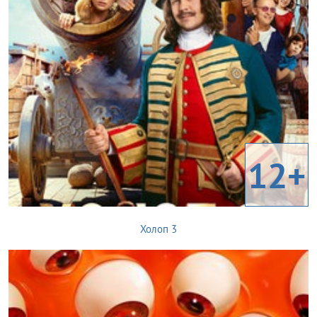
12+
Холоп 3