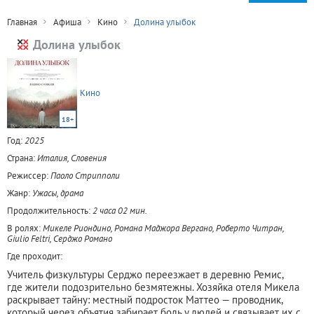
Главная
Афиша
Кино
Долина улыбок
Долина улыбок
Кино
18+
Год:
2025
Страна:
Италия, Словения
Режиссер:
Паоло Стрипполи
Жанр:
Ужасы, драма
Продолжительность:
2 часа 02 мин.
В ролях:
Микеле Риондино, Романа Маджора Вергано, Роберто Читран,
Giulio Feltri, Серджо Романо
Где проходит:
Учитель физкультуры Серджо переезжает в деревню Ремис,
где жители подозрительно безмятежны. Хозяйка отеля Микела
раскрывает тайну: местный подросток Маттео — проводник,
который через объятия забирает боль у людей и связывает их с