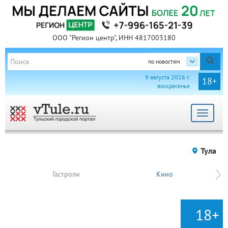
ООО "Регион центр", ИНН 4817003180
по новостям
9 августа 2026 г.
18+
воскресенье
Toggle
navigat
Тула
Гастроли
Кино
18+