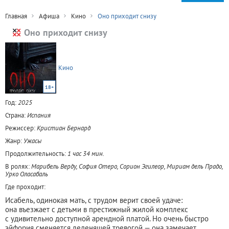
Главная
Афиша
Кино
Оно приходит снизу
Оно приходит снизу
Кино
18+
Год:
2025
Страна:
Испания
Режиссер:
Кристиан Бернард
Жанр:
Ужасы
Продолжительность:
1 час 34 мин.
В ролях:
Марибель Верду, София Отеро, Сорион Эгилеор, Мириам дель Прадо,
Урко Оласабаль
Где проходит:
Исабель, одинокая мать, с трудом верит своей удаче:
она въезжает с детьми в престижный жилой комплекс
с удивительно доступной арендной платой. Но очень быстро
эйфория сменяется леденящей тревогой — она замечает