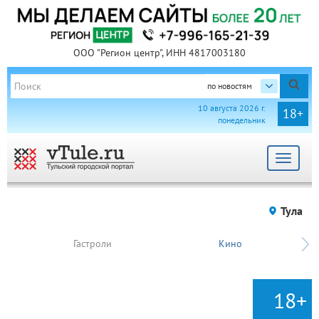
ООО "Регион центр", ИНН 4817003180
по новостям
10 августа 2026 г.
18+
понедельник
Toggle
navigat
Тула
Гастроли
Кино
18+