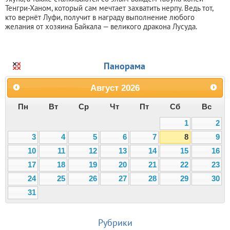
Тенгри-Ханом, который сам мечтает захватить нерпу. Ведь тот,
кто вернёт Луфи, получит в награду выполнение любого
желания от хозяина Байкала — великого дракона Лусуда.
Панорама
Август
2026
Пн
Вт
Ср
Чт
Пт
Сб
Вс
1
2
3
4
5
6
7
8
9
10
11
12
13
14
15
16
17
18
19
20
21
22
23
24
25
26
27
28
29
30
31
Рубрики