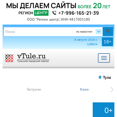
ООО "Регион центр", ИНН 4817003180
по новостям
8 августа 2026 г.
18+
суббота
Toggle
navigat
Тула
Гастроли
Кино
0+