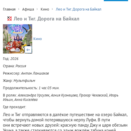
Главная
Афиша
Кино
Лео и Тиг. Дорога на Байкал
Лео и Тиг. Дорога на Байкал
Кино
0+
Год:
2026
Страна:
Россия
Режиссер:
Антон Ланшаков
Жанр:
Мультфильм
Продолжительность:
1 час 05 мин.
В ролях:
Александра Урсуляк, Агния Кузнецова, Прохор Чеховской, Игорь
Ильин, Анна Киселёва
Где проходит:
Лео и Тиг отправляются в далёкое путешествие на озеро Байкал,
чтобы вернуть домой потерявшуюся нерпу Луфи. В пути
они встречают новых друзей: красную панду Джу и царя обезьян
Укуна, а также сталкиваются со злым вождём табуна коней