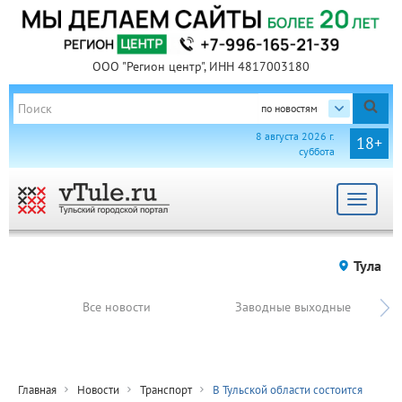
ООО "Регион центр", ИНН 4817003180
по новостям
8 августа 2026 г.
18+
суббота
Toggle
navigat
Тула
Все новости
Заводные выходные
Главная
Новости
Транспорт
В Тульской области состоится