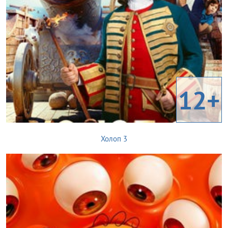
12+
Холоп 3