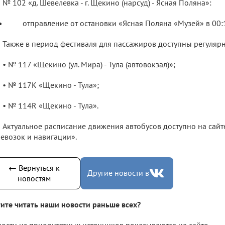
№ 102 «д. Шевелевка - г. Щекино (нарсуд) - Ясная Поляна»:
отправление от остановки «Ясная Поляна «Музей» в 00:
Также в период фестиваля для пассажиров доступны регуляр
• № 117 «Щекино (ул. Мира) - Тула (автовокзал)»;
• № 117К «Щекино - Тула»;
• № 114R «Щекино - Тула».
Актуальное расписание движения автобусов доступно на сайт
евозок и навигации».
← Вернуться к
Другие новости в
новостям
ите читать наши новости раньше всех?
ости из приоритетных источников показываются на сайте