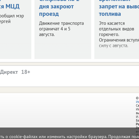
ся МЦД
дня закроют
запрет на выв
проезд
топлива
сообщил мэр
ергей
Движение транспорта
Это касается
ограничат 4 и 5
отдельных видов
августа.
горючего.
Ограничения вступя
силу с августа.
.Директ
©
И
С
И
в
И.
Б
Р
Р
e
О
ать о cookie-файлах или изменить настройки браузера. Продолжая поль
д