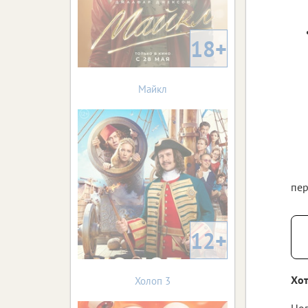
18+
Майкл
пер
12+
Хот
Холоп 3
Нов