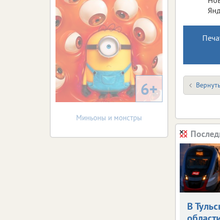
Янд
Печа
6+
Вернуть
Миньоны и монстры
Послед
В Тульс
област