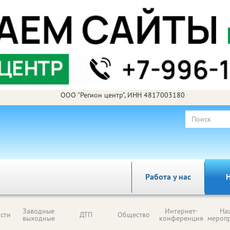
ООО "Регион центр", ИНН 4817003180
Работа у нас
Н
Заводные
Интернет-
На
сти
ДТП
Общество
выходные
конференция
мероп