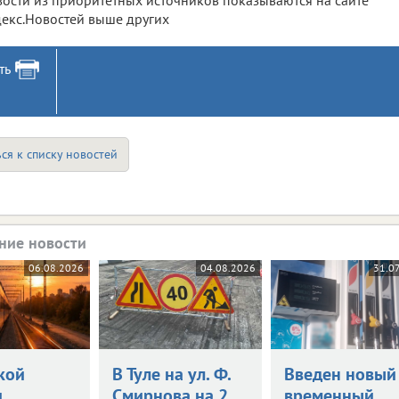
екс.Новостей выше других
ть
ся к списку новостей
ние новости
06.08.2026
04.08.2026
31.0
кой
В Туле на ул. Ф.
Введен новый
и
Смирнова на 2
временный