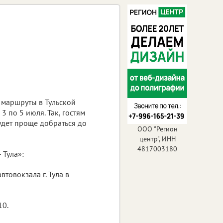
маршруты в Тульской
3 по 5 июля. Так, гостям
удет проще добраться до
ООО "Регион
центр", ИНН
4817003180
 Тула»:
втовокзала г. Тула в
10.