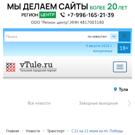
ООО "Регион центр", ИНН 4817003180
по новостям
9 августа 2026 г.
18+
воскресенье
Toggle
navigat
Тула
Все новости
Заводные выходные
Главная
Новости
Транспорт
С 21 на 22 июня на пл. Победы