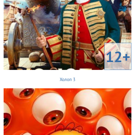
12+
Холоп 3