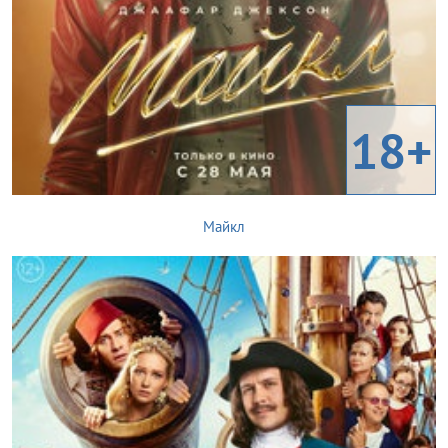
18+
Майкл