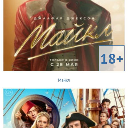
18+
Майкл