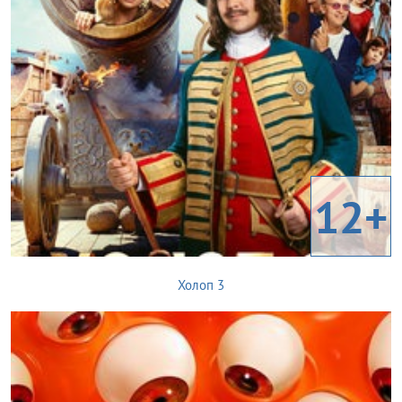
12+
Холоп 3