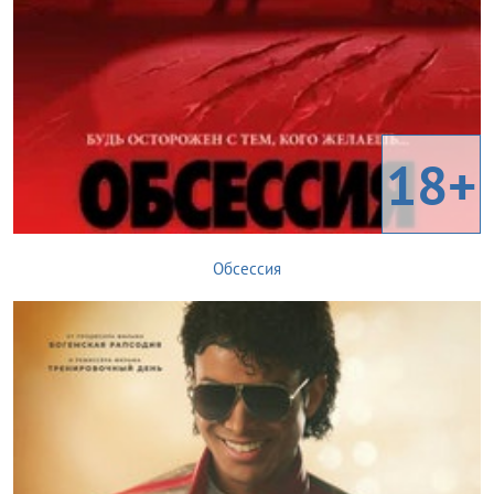
18+
Обсессия