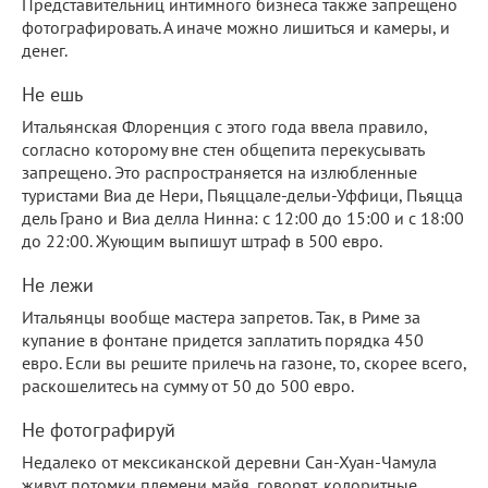
Представительниц интимного бизнеса также запрещено
фотографировать. А иначе можно лишиться и камеры, и
денег.
Не ешь
Итальянская Флоренция с этого года ввела правило,
согласно которому вне стен общепита перекусывать
запрещено. Это распространяется на излюбленные
туристами Виа де Нери, Пьяццале-дельи-Уффици, Пьяцца
дель Грано и Виа делла Нинна: с 12:00 до 15:00 и с 18:00
до 22:00. Жующим выпишут штраф в 500 евро.
Не лежи
Итальянцы вообще мастера запретов. Так, в Риме за
купание в фонтане придется заплатить порядка 450
евро. Если вы решите прилечь на газоне, то, скорее всего,
раскошелитесь на сумму от 50 до 500 евро.
Не фотографируй
Недалеко от мексиканской деревни Сан-Хуан-Чамула
живут потомки племени майя, говорят, колоритные