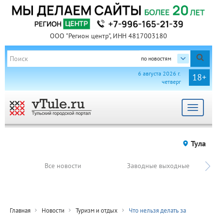
ООО "Регион центр", ИНН 4817003180
по новостям
6 августа 2026 г.
18+
четверг
Toggle
navigat
Тула
Все новости
Заводные выходные
Главная
Новости
Туризм и отдых
Что нельзя делать за