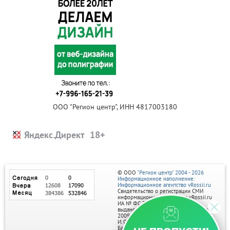
ООО "Регион центр", ИНН 4817003180
Яндекс.Директ
© ООО
"Регион центр" 2004 - 2026
Информационное наполнение:
Информационное агентство vRossii.ru
Свидетельство о регистрации СМИ
информационного агентства vRossii.ru
ИА № ФС 77‑35502
выдано РОСКОМНАДЗОРом 04 марта
2009г.
И. О. Главного редактора Нарыков А. Н.
Баннеры на портале размещаются на