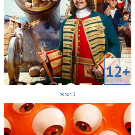
12+
Холоп 3