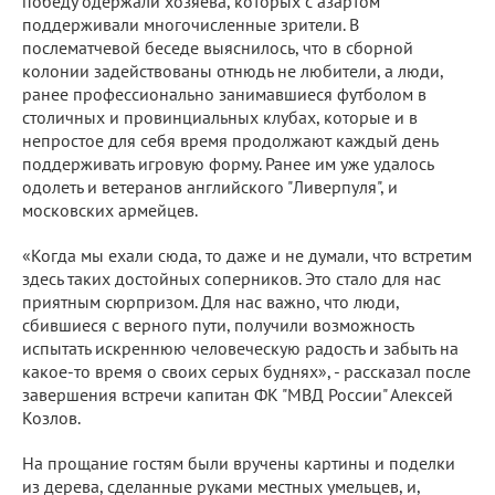
победу одержали хозяева, которых с азартом
поддерживали многочисленные зрители. В
послематчевой беседе выяснилось, что в сборной
колонии задействованы отнюдь не любители, а люди,
ранее профессионально занимавшиеся футболом в
столичных и провинциальных клубах, которые и в
непростое для себя время продолжают каждый день
поддерживать игровую форму. Ранее им уже удалось
одолеть и ветеранов английского "Ливерпуля", и
московских армейцев.
«Когда мы ехали сюда, то даже и не думали, что встретим
здесь таких достойных соперников. Это стало для нас
приятным сюрпризом. Для нас важно, что люди,
сбившиеся с верного пути, получили возможность
испытать искреннюю человеческую радость и забыть на
какое-то время о своих серых буднях», - рассказал после
завершения встречи капитан ФК "МВД России" Алексей
Козлов.
На прощание гостям были вручены картины и поделки
из дерева, сделанные руками местных умельцев, и,