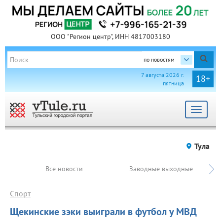
ООО "Регион центр", ИНН 4817003180
по новостям
7 августа 2026 г.
18+
пятница
Toggle
navigat
Тула
Все новости
Заводные выходные
Спорт
Щекинские зэки выиграли в футбол у МВД