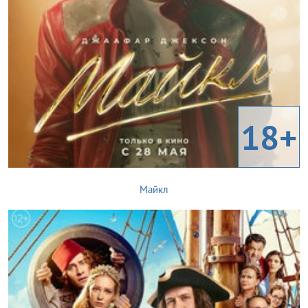
18+
Майкл