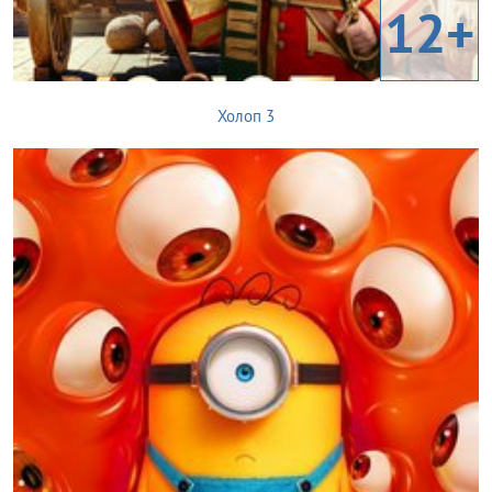
12+
Холоп 3