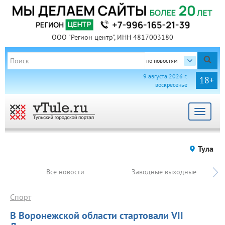
ООО "Регион центр", ИНН 4817003180
по новостям
9 августа 2026 г.
18+
воскресенье
Toggle
navigat
Тула
Все новости
Заводные выходные
Спорт
В Воронежской области стартовали VII