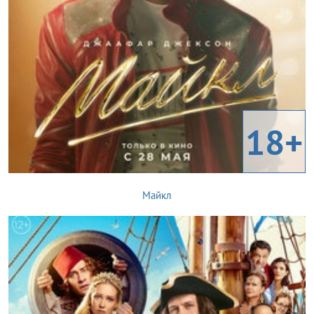
18+
Майкл