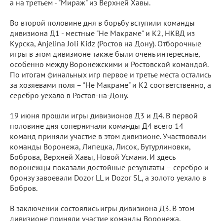
а на третьем - "Мираж" из Верхней Хавы.
Во второй половине дня в борьбу вступили команды
дивизиона Д1 - местные "Не Макраме" и К2, НКВД из
Курска, Anjelina Joli Kidz (Ростов на Дону). Отборочные
игры в этом дивизионе также были очень интересные,
особенно между Воронежскими и Ростовской командой.
По итогам финальных игр первое и третье места остались
за хозяевами поля – "Не Макраме" и К2 соответственно, а
серебро уехало в Ростов-на-Дону.
19 июня прошли игры дивизионов Д3 и Д4. В первой
половине дня соперничали команды Д4 всего 14
команд приняли участие в этом дивизионе. Участвовали
команды Воронежа, Липецка, Лисок, Бутурлиновки,
Боброва, Верхней Хавы, Новой Усмани. И здесь
воронежцы показали достойные результаты – серебро и
бронзу завоевали Dozor LL и Dozor SL, а золото уехало в
Бобров.
В заключении состоялись игры дивизиона Д3. В этом
дивизионе приняли участие команды Воронежа,