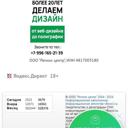
ООО "Регион центр", ИНН 4817003180
Яндекс.Директ
© ООО
"Регион центр" 2004 - 2026
Информационное наполнение:
Информационное агентство vRossii.ru
Свидетельство о регистрации СМИ
информационного агентства vRossii.ru
ИА № ФС 77‑35502
выдано РОСКОМНАДЗОРом 04 марта
2009г.
И. О. Главного редактора Нарыков А. Н.
Баннеры на портале размещаются на