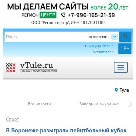
ООО "Регион центр", ИНН 4817003180
по новостям
10 августа 2026 г.
18+
понедельник
Toggle
navigat
Тула
Все новости
Заводные выходные
Спорт
В Воронеже разыграли пейнтбольный кубок