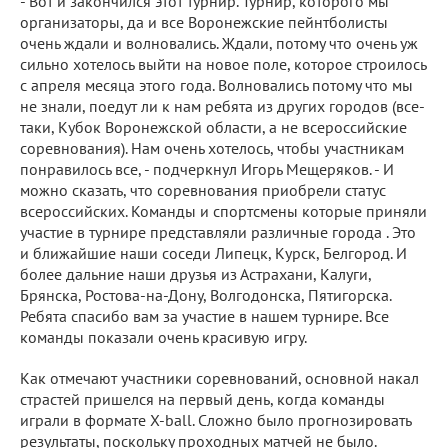
- Вот и закончился этот турнир. Турнир, которого мы
организаторы, да и все Воронежские пейнтболисты
очень ждали и волновались. Ждали, потому что очень уж
сильно хотелось выйти на новое поле, которое строилось
с апреля месяца этого года. Волновались потому что мы
не знали, поедут ли к нам ребята из других городов (все-
таки, Кубок Воронежской области, а не всероссийские
соревнования). Нам очень хотелось, чтобы участникам
понравилось все, - подчеркнул Игорь Мещеряков. - И
можно сказать, что соревнования приобрели статус
всероссийских. Команды и спортсмены которые приняли
участие в турнире представляли различные города . Это
и ближайшие наши соседи Липецк, Курск, Белгород. И
более дальние наши друзья из Астрахани, Калуги,
Брянска, Ростова-на-Дону, Волгодонска, Пятигорска.
Ребята спасибо вам за участие в нашем турнире. Все
команды показали очень красивую игру.
Как отмечают участники соревнований, основной накал
страстей пришелся на первый день, когда команды
играли в формате Х-ball. Сложно было прогнозировать
результаты, поскольку проходных матчей не было.