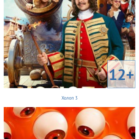
12+
Холоп 3