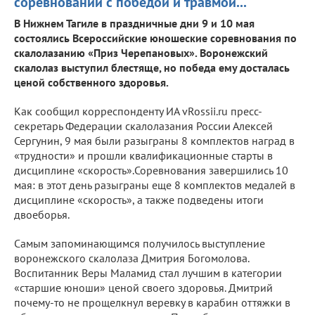
соревнований с победой и травмой...
В Нижнем Тагиле в праздничные дни 9 и 10 мая
состоялись Всероссийские юношеские соревнования по
скалолазанию «Приз Черепановых». Воронежский
скалолаз выступил блестяще, но победа ему досталась
ценой собственного здоровья.
Как сообщил корреспонденту ИА vRossii.ru пресс-
секретарь Федерации скалолазания России Алексей
Сергунин, 9 мая были разыграны 8 комплектов наград в
«трудности» и прошли квалификационные старты в
дисциплине «скорость».Соревнования завершились 10
мая: в этот день разыграны еще 8 комплектов медалей в
дисциплине «скорость», а также подведены итоги
двоеборья.
Самым запоминающимся получилось выступление
воронежского скалолаза Дмитрия Богомолова.
Воспитанник Веры Маламид стал лучшим в категории
«старшие юноши» ценой своего здоровья. Дмитрий
почему-то не прощелкнул веревку в карабин оттяжки в