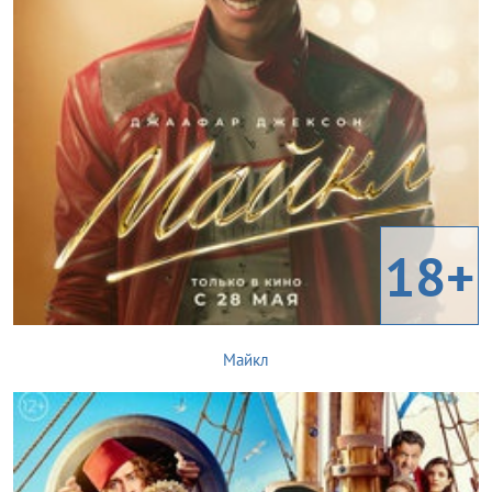
18+
Майкл