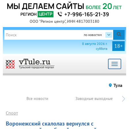
ООО "Регион центр", ИНН 4817003180
по новостям
8 августа 2026 г.
18+
суббота
Toggle
navigat
Тула
Все новости
Заводные выходные
Спорт
Воронежский скалолаз вернулся с