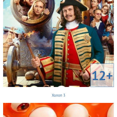
12+
Холоп 3