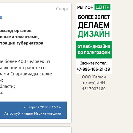
Спорт
е
команд органов
ивными талантами,
страции губернатора
ие более 400 человек из
равлении по работе со
рами Спартакиады стали:
ООО "Регион
и;
центр", ИНН
бласти;
4817003180
и.
20 апреля 2010 г. 16:14
Автор публикации Марина Алешина