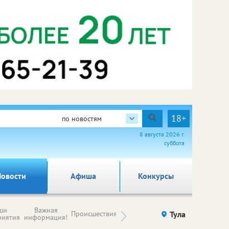
18+
по новостям
8 августа 2026 г.
суббота
овости
Афиша
Конкурсы
Новости
ши
Важная
Происшествия
Здоровье
Тула
Ку
компаний (на
риятия
информация!
правах
рекламы)