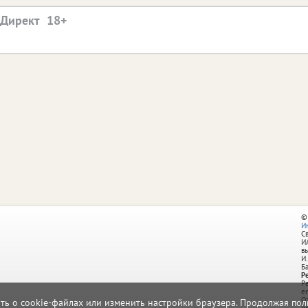
.Директ
©
И
С
И
в
И.
Б
Р
Р
e
О
ать о cookie-файлах или изменить настройки браузера. Продолжая поль
д