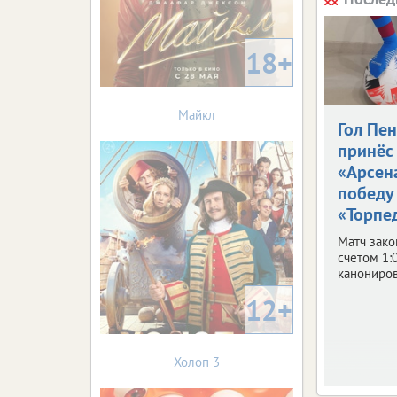
18+
Майкл
Гол Пе
принёс
«Арсен
победу
«Торпе
Матч зако
счетом 1:
канониров
12+
Холоп 3