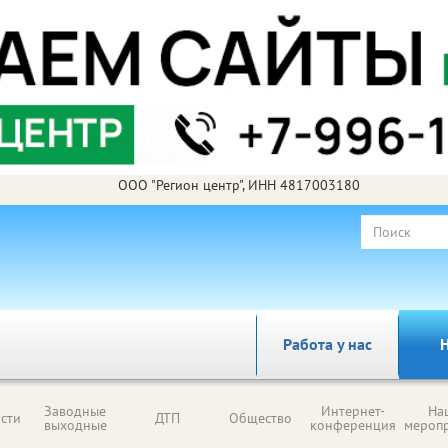
ООО "Регион центр", ИНН 4817003180
Работа у нас
Н
Заводные
Интернет-
На
сти
ДТП
Общество
выходные
конференция
мероп