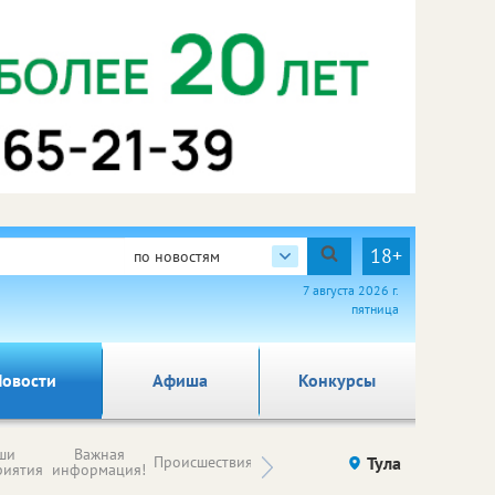
18+
по новостям
7 августа 2026 г.
пятница
овости
Афиша
Конкурсы
Новости
ши
Важная
Происшествия
Здоровье
Тула
Ку
компаний (на
риятия
информация!
правах
рекламы)