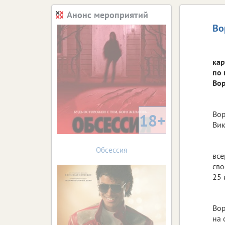
Анонс мероприятий
Во
кар
по 
Вор
Вор
18+
Вик
Обсессия
все
сво
25 
Вор
на 