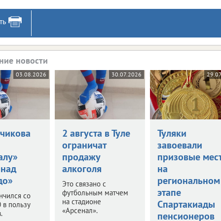
ть
ние новости
03.08.2026
30.07.2026
29.0
нчикова
2 августа в Туле
Туляки
ограничат
завоевали
алу»
продажу
призовые мес
 над
алкоголя
на
до»
региональном
Это связано с
этапе
футбольным матчем
нчился со
на стадионе
Спартакиады
0 в пользу
«Арсенал».
.
пенсионеров