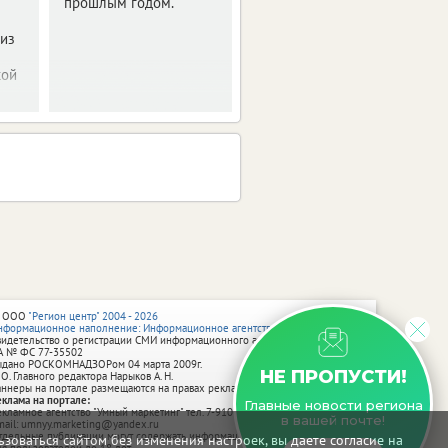
прошлым годом.
 из
кой
 ООО
"Регион центр" 2004 - 2026
нформационное наполнение: Информационное агентство vRossii.ru
видетельство о регистрации СМИ информационного агентства vRossii.ru
А № ФС 77‑35502
ыдано РОСКОМНАДЗОРом 04 марта 2009г.
НЕ ПРОПУСТИ!
 О. Главного редактора Нарыков А. Н.
аннеры на портале размещаются на правах рекламы.
еклама на портале:
Главные новости региона
екламное агентство "Умный маркетинг" тел. 7-910-267-70-40,
в вашей почте!
mail: umnyy.marketing@yandex.ru
тдельные публикации могут содержать информацию, не предназначенную
зоваться сайтом без изменения настроек, вы даете согласие на
ля пользователей до 18 лет.