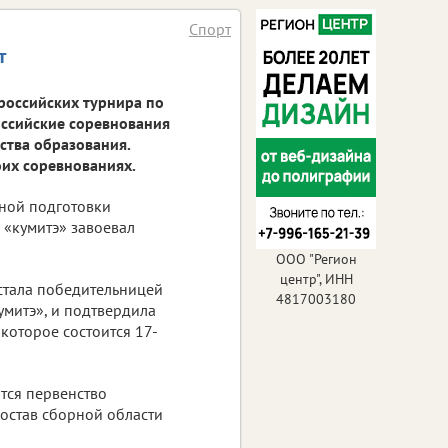
Спорт
т
ероссийских турнира по
российские соревнования
ства образования.
их соревнованиях.
вной подготовки
 «кумитэ» завоевал
ООО "Регион
центр", ИНН
 стала победительницей
4817003180
митэ», и подтвердила
 которое состоится 17-
тся первенство
состав сборной области