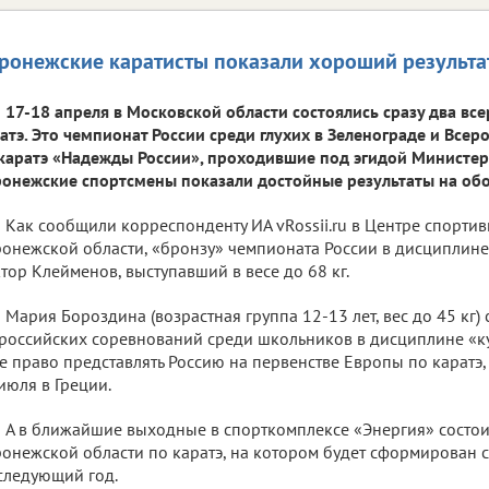
ронежские каратисты показали хороший результа
17-18 апреля в Московской области состоялись сразу два вс
атэ. Это чемпионат России среди глухих в Зеленограде и Все
каратэ «Надежды России», проходившие под эгидой Министер
онежские спортсмены показали достойные результаты на обо
Как сообщили корреспонденту ИА vRossii.ru в Центре спорти
онежской области, «бронзу» чемпионата России в дисциплине
тор Клейменов, выступавший в весе до 68 кг.
Мария Бороздина (возрастная группа 12-13 лет, вес до 45 кг)
российских соревнований среди школьников в дисциплине «ку
е право представлять Россию на первенстве Европы по каратэ,
июля в Греции.
А в ближайшие выходные в спорткомплексе «Энергия» состои
онежской области по каратэ, на котором будет сформирован 
следующий год.