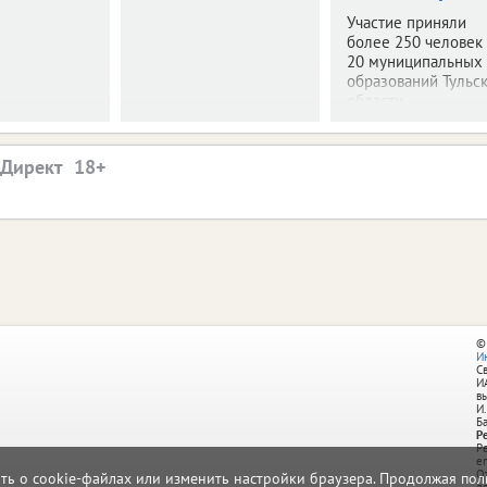
Участие приняли
более 250 человек
20 муниципальных
образований Тульс
области.
.Директ
©
И
С
И
в
И.
Б
Р
Р
e
О
ать о cookie-файлах или изменить настройки браузера. Продолжая поль
д