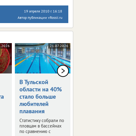
19 апреля 2010 г. 16:18
Автор публикации vRossii.ru
7.2026
21.07.2026
20.07.2026
В Тульской
Испания -
области на 40%
чемпион мира
та
стало больше
Финал, который решил
любителей
один удар.
плавания
Статистику собрали по
пловцам в бассейнах
по сравнению с