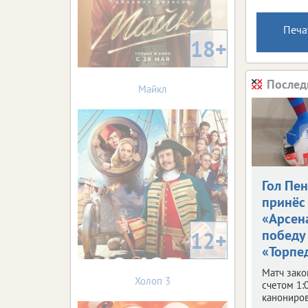
Печа
18+
Послед
Майкл
Гол Пе
принёс
«Арсен
12+
победу
«Торпе
Матч зако
Холоп 3
счетом 1:
канониров