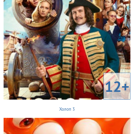
12+
Холоп 3