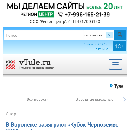
ООО "Регион центр", ИНН 4817003180
по новостям
7 августа 2026 г.
18+
пятница
Toggle
navigat
Тула
Все новости
Заводные выходные
Спорт
В Воронеже разыграют «Кубок Черноземье