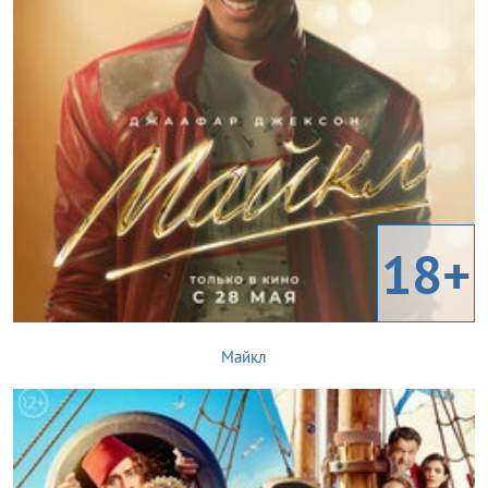
18+
Майкл