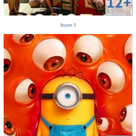
12+
Холоп 3