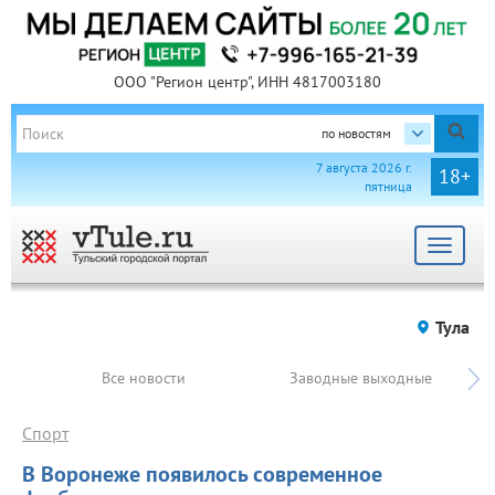
ООО "Регион центр", ИНН 4817003180
по новостям
7 августа 2026 г.
18+
пятница
Toggle
navigat
Тула
Все новости
Заводные выходные
Спорт
В Воронеже появилось современное