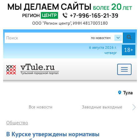
ООО "Регион центр", ИНН 4817003180
по новостям
6 августа 2026 г.
18+
четверг
Toggle
navigat
Тула
Все новости
Заводные выходные
Общество
В Курске утверждены нормативы