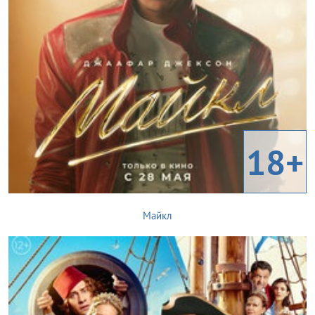
18+
Майкл