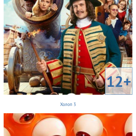
12+
Холоп 3