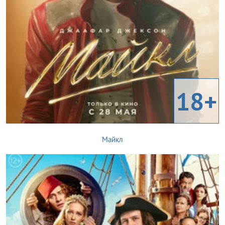
18+
Майкл