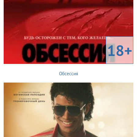
18+
Обсессия