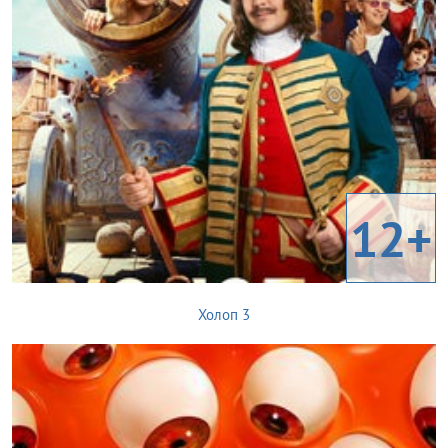
12+
Холоп 3