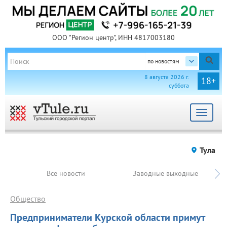
ООО "Регион центр", ИНН 4817003180
по новостям
8 августа 2026 г.
18+
суббота
Toggle
navigat
Тула
Все новости
Заводные выходные
Общество
Предприниматели Курской области примут