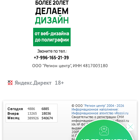
ООО "Регион центр", ИНН 4817003180
Яндекс.Директ
© ООО
"Регион центр" 2004 - 2026
Информационное наполнение:
Информационное агентство vRossii.ru
Свидетельство о регистрации СМИ
информационного агентства vRossii.ru
ИА № ФС 77‑35502
выдано РОСКОМНАДЗОРом 04 марта
2009г.
И. О. Главного редактора Нарыков А. Н.
Баннеры на портале размещаются на