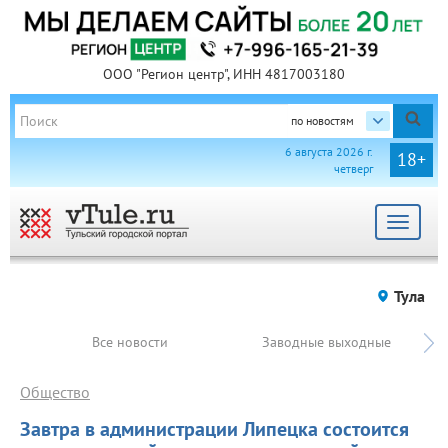
ООО "Регион центр", ИНН 4817003180
по новостям
6 августа 2026 г.
18+
четверг
Toggle
navigat
Тула
Все новости
Заводные выходные
Общество
Завтра в администрации Липецка состоится