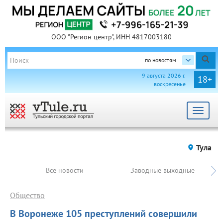
ООО "Регион центр", ИНН 4817003180
по новостям
9 августа 2026 г.
18+
воскресенье
Toggle
navigat
Тула
Все новости
Заводные выходные
Общество
В Воронеже 105 преступлений совершили