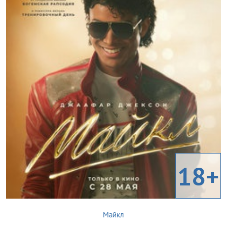
18+
Майкл