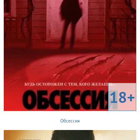
18+
Обсессия