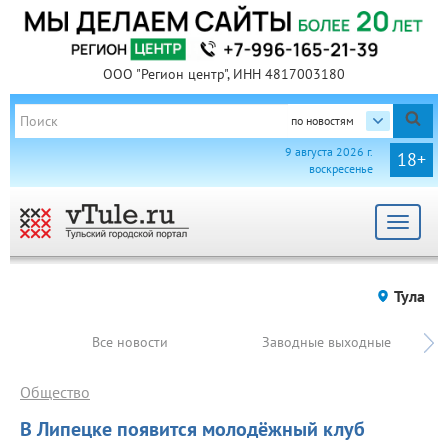
ООО "Регион центр", ИНН 4817003180
по новостям
9 августа 2026 г.
18+
воскресенье
Toggle
navigat
Тула
Все новости
Заводные выходные
Общество
В Липецке появится молодёжный клуб