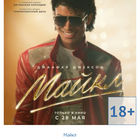
18+
Майкл