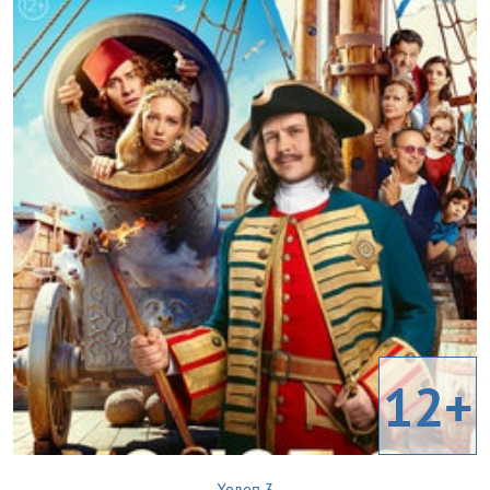
12+
Холоп 3