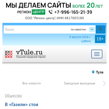
ООО "Регион центр", ИНН 4817003180
по новостям
8 августа 2026 г.
18+
суббота
Toggle
navigat
Тула
Все новости
Заводные выходные
Общество
В «Газели» стоя