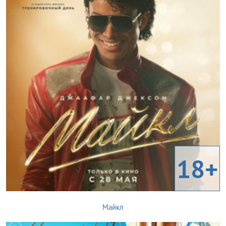
18+
Майкл