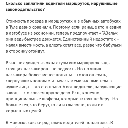
Сколько заплатили водители маршруток, нарушившие
законодательство?
Стоимость проезда в маршрутках и в обычных автобусах
в Туле давно сравняли. Поэтому, если раньше кто и ездил
в автобусе из экономии, теперь предпочитает «ГАЗель»:
она ведь быстрее движется. Единственный недостаток –
малая вместимость, а влезть хотят все, разве что бабульки
в сторонку отойдут.
В час-пик увидеть в окнах тульских маршруток зады
стоящих пассажиров - не редкость. Но позиция
пассажира более-менее понятна – готов он ехать,
свернувшись пополам и тычась всеми частями тела в
чужие лица – это его право. А вот водители, нарушающие
закон, – это совсем другое дело. Есть, конечно,
принципиальные шоферы, которые «стоя» не берут. Но
больше тех, что берут, то ли из жалости, то ли их
корыстных целей…
В Новомосковске ряд таких водителей поплатился. В