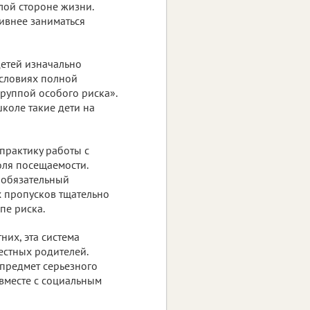
тлой стороне жизни.
ивнее заниматься
детей изначально
условиях полной
группой особого риска».
коле такие дети на
практику работы с
оля посещаемости.
 обязательный
х пропусков тщательно
пе риска.
их, эта система
естных родителей.
 предмет серьезного
вместе с социальным