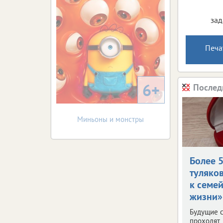
зад
Печа
6+
Послед
Миньоны и монстры
Более 
туляко
к семе
жизни»
Будущие 
проходят