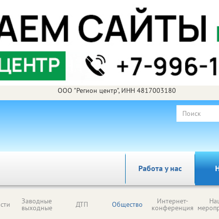
ООО "Регион центр", ИНН 4817003180
Работа у нас
Н
Заводные
Интернет-
На
сти
ДТП
Общество
выходные
конференция
мероп