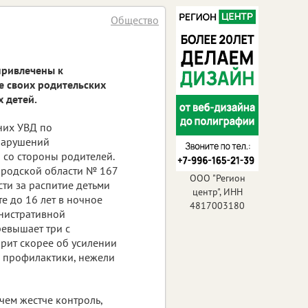
Общество
и
привлечены к
е своих родительских
 детей.
них УВД по
нарушений
со стороны родителей.
ородской области № 167
ООО "Регион
сти за распитие детьми
центр", ИНН
е до 16 лет в ночное
4817003180
инистративной
ревышает три с
рит скорее об усилении
в профилактики, нежели
чем жестче контроль,