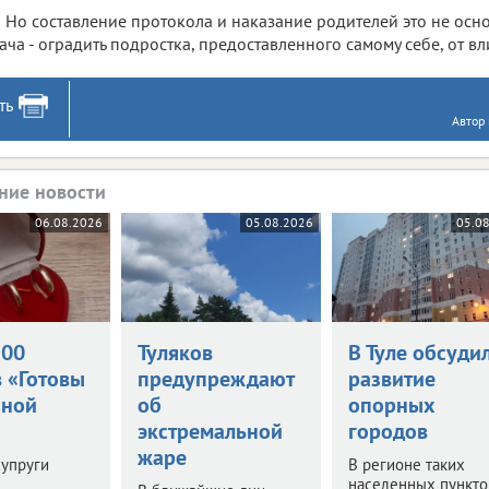
Но составление протокола и наказание родителей это не осно
ача - оградить подростка, предоставленного самому себе, от в
ть
Автор
ние новости
06.08.2026
05.08.2026
05.0
500
Туляков
В Туле обсуди
в «Готовы
предупреждают
развитие
йной
об
опорных
экстремальной
городов
жаре
супруги
В регионе таких
населенных пунктов