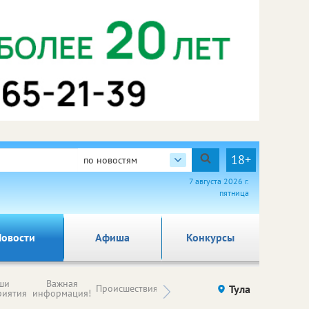
18+
по новостям
7 августа 2026 г.
пятница
овости
Афиша
Конкурсы
Новости
ши
Важная
Происшествия
Здоровье
Тула
Ку
компаний (на
риятия
информация!
правах
рекламы)