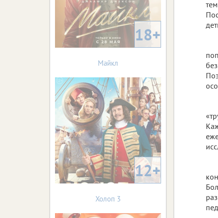
тем
Пос
дет
18+
поп
Майкл
без
Поэ
осо
«тр
Каж
еже
исс
12+
кон
Бол
раз
Холоп 3
пед