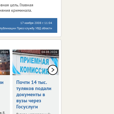
вная цель. Главная
лияния криминала.
17 ноября 2008 г. 11:04
 публикации Пресс-службу УВД области
8.2026
04.08.2026
04.08.2026
ли
Почти 14 тыс.
Роспотребнадзор
туляков подали
предупреждает
документы в
о фейке
вузы через
Под угрозой
Госуслуги
предприниматели.
 8.