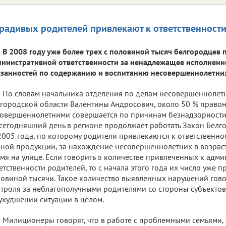
радивых родителей привлекают к ответственност
В 2008 году уже более трех с половиной тысяч белгородцев 
инистративной ответственности за ненадлежащее исполнени
занностей по содержанию и воспитанию несовершеннолетних
По словам начальника отделения по делам несовершеннолет
городской области Валентины Андросович, около 50 % право
овершеннолетними совершается по причинам безнадзорности 
сегодняшний день в регионе продолжает работать Закон Белг
2005 года, по которому родители привлекаются к ответственно
ной продукции, за нахождение несовершеннолетних в возраст
мя на улице. Если говорить о количестве привлеченных к адм
етственности родителей, то с начала этого года их число уже п
овиной тысячи. Такое количество выявленных нарушений гово
троля за неблагополучными родителями со стороны субъекто
ухудшении ситуации в целом.
Милиционеры говорят, что в работе с проблемными семьями, 