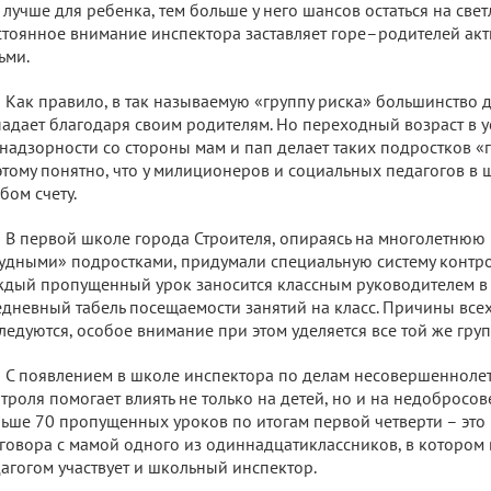
 лучше для ребенка, тем больше у него шансов остаться на све
тоянное внимание инспектора заставляет горе–родителей акт
ьми.
Как правило, в так называемую «группу риска» большинство 
адает благодаря своим родителям. Но переходный возраст в 
надзорности со стороны мам и пап делает таких подростков «
тому понятно, что у милиционеров и социальных педагогов в ш
бом счету.
В первой школе города Строителя, опираясь на многолетнюю 
удными» подростками, придумали специальную систему контр
дый пропущенный урок заносится классным руководителем в
дневный табель посещаемости занятий на класс. Причины все
ледуются, особое внимание при этом уделяется все той же груп
С появлением в школе инспектора по делам несовершеннолетн
троля помогает влиять не только на детей, но и на недобросов
ьше 70 пропущенных уроков по итогам первой четверти – это
говора с мамой одного из одиннадцатиклассников, в котором 
агогом участвует и школьный инспектор.