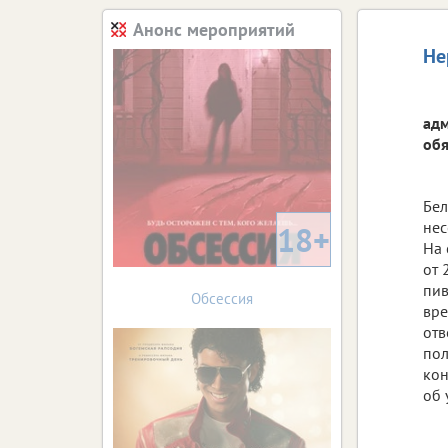
Анонс мероприятий
Не
адм
обя
Бел
нес
18+
На 
от 
пив
Обсессия
вре
отв
пол
кон
об 