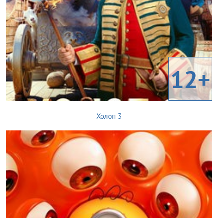
12+
Холоп 3