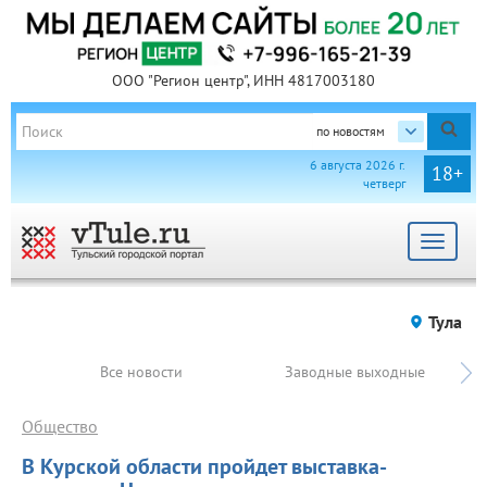
ООО "Регион центр", ИНН 4817003180
по новостям
6 августа 2026 г.
18+
четверг
Toggle
navigat
Тула
Все новости
Заводные выходные
Общество
В Курской области пройдет выставка-