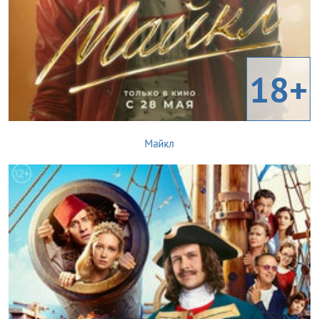
18+
Майкл